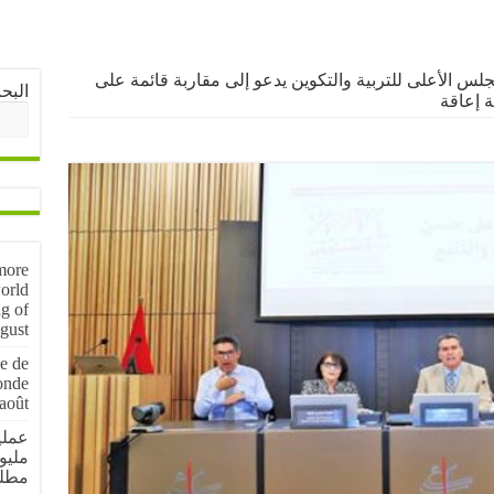
لس الأعلى للتربية والتكوين يدعو إلى مقاربة قائمة على
البح
 إعاقة
more
orld
g of
gust
e de
onde
août
مليو
مطل