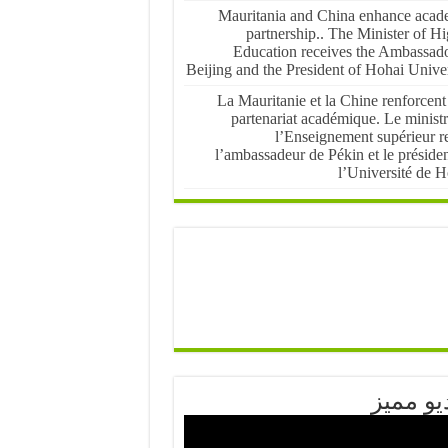
Mauritania and China enhance acad
partnership.. The Minister of H
Education receives the Ambassado
Beijing and the President of Hohai Univer
La Mauritanie et la Chine renforcent
partenariat académique. Le ministr
l’Enseignement supérieur re
l’ambassadeur de Pékin et le préside
l’Université de H
يو مميز