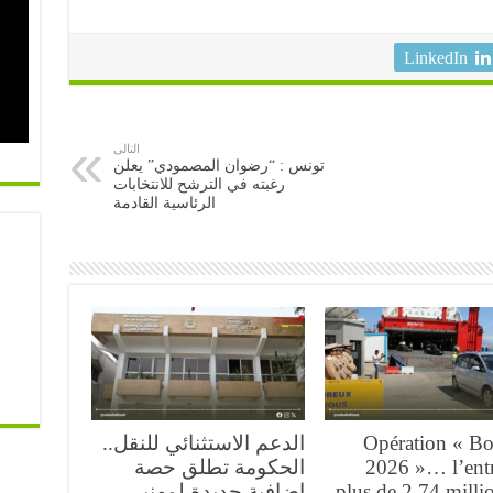
LinkedIn
التالى
تونس : “رضوان المصمودي” يعلن
رغبته في الترشح للانتخابات
الرئاسية القادمة
Opération « Bo
الدعم الاستثنائي للنقل..
2026 »… l’ent
الحكومة تطلق حصة
plus de 2,74 milli
إضافية جديدة لمهنيي