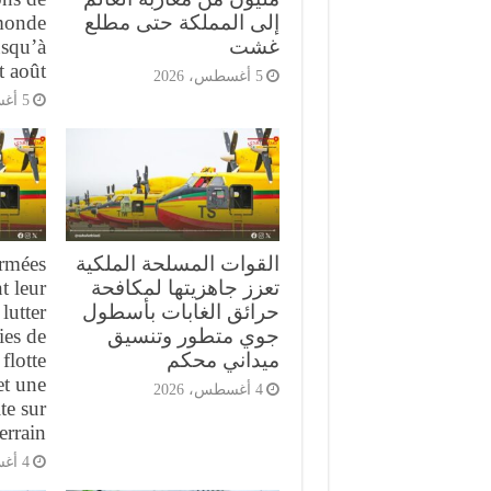
إلى المملكة حتى مطلع
monde
غشت
squ’à
t août
5 أغسطس، 2026
5 أغسطس، 2026
القوات المسلحة الملكية
armées
تعزز جاهزيتها لمكافحة
t leur
حرائق الغابات بأسطول
lutter
جوي متطور وتنسيق
ies de
ميداني محكم
flotte
et une
4 أغسطس، 2026
te sur
terrain
4 أغسطس، 2026