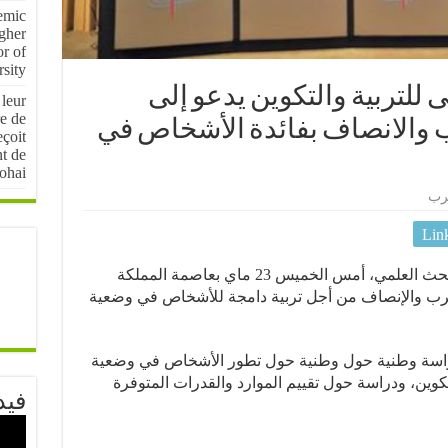
emic
igher
r of
sity
للتربية والتكوين يدعو إلى
 leur
e de
ب والانصاف بفائدة الأشخاص في
çoit
nt de
ohai
رب
Lin
دعا المجلس الأعلى للتربية والتكوين والبحث العلمي، أمس الخميس 23 ماي بعاصمة المملكة
القرب والإنصاف من أجل تربية دامجة للأشخاص في وضعية
راسة وطنية حول وطنية حول تطور الأشخاص في وضعية
تكوين، ودراسة حول تقييم الموارد والقدرات المتوفرة
فيد