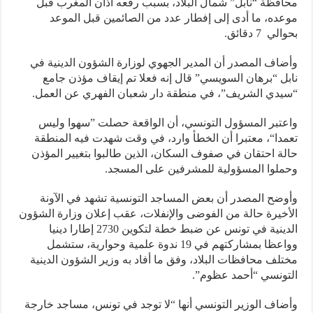
فظة “نابل” شمال البلاد، بسبب رفعه آذان المغرب قبل
ده، ما أدى إلى إفطار عدد من الصائمين قبل الموعد
ي 7 دقائق.
اف المصدر أن المدير الجهوي لوزارة الشؤون الدينية في
ل “برهان السويسي” قال إنه فعلا تم إيقاف مؤذن جامع
دي الشريف”، في منطقة دار شعبان الفهري عن العمل.
تبر المسؤول التونسي، أن الواقعة حصلت ”سهوا وليس
دا“، معتبرا أن الخطأ وارد، في وقت شهدت فيه المنطقة
ة احتقان في صفوف السكان، الذين طالبوا بتغيير المؤذن
لوا المسؤولية للمشرفين على المسجد.
ضح المصدر أن بعض المساجد التونسية تشهد في الآونة
خيرة حالة من الفوضى والإنفلات، عقب إعلان وزارة الشؤون
الدينية في تونس عن ضبط خطة لتكوين 2730 إطارا دينيا
وواعظا بمشاركتهم في 19 ندوة علمية وحوارية، ستشمل
لف محافظات البلاد، وفق ما أفاد به وزير الشؤون الدينية
ونسي “أحمد عظوم”.
اف الوزير التونسي أنها “لا توجد في تونس، مساجد خارجة