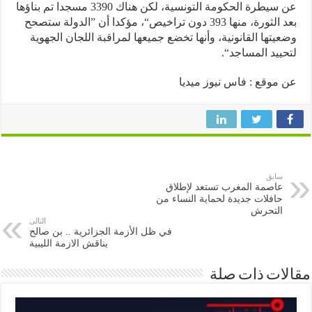
عن سيطرة الحكومة التونسية، لكن هناك 3390 مسجدا تم بناؤها
بعد الثورة، منها 393 دون تراخيص“، مؤكدا أن ”الدولة ستصحح
يتها القانونية، وأنها تخضع جميعها لمراقبة اللجان الجهوية
ييد المساجد“.
موقع : فاس نيوز ميديا
سابق
عاصمة المغرب تستعد لإطلاق
حافلات جديدة لحماية النساء من
التحرش
التالى
في ظل الأزمة الجزائرية .. بن صالح
يناقش الازمة الليبية
ات ذات صلة