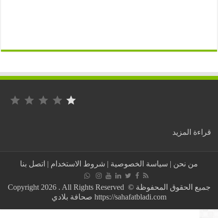
التصنيف: 1 من أصل 5.
:
ة المزيد
تونس
:
عزل
من نحن
|
سياسة الخصوصية
|
شروط الاستخدام
|
اتصل بنا
مؤذن
تسبب
في
جميع الحقوق المحفوظة © Copyright 2026 . All Rights Reserved
إفطار
https://sahafatbladi.com صحافة بلادي
الصائمين