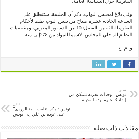
غربية حول السياسة العامة.
 بلاغ لمجلس النواب، ذكر أن الجلسة، ستنطلق على
اعة الحادية عشرة صباح من نفس اليوم، طبقا لأحكام
الفقرة الثالثة من الفصل100 من الدستور المغربي، ومقتضيات
ظام الداخلي للمجلس، لاسيما المواد من 278إلى منه.
م .ع
سابق
تونس : وحدات بحرية تتمكن من
إنقاذ 3 بحارة بهذه المدينة
التالى
تونس : هكذا علقت “بية الزردي”
على عودة بن علي إلى تونس
ات ذات صلة