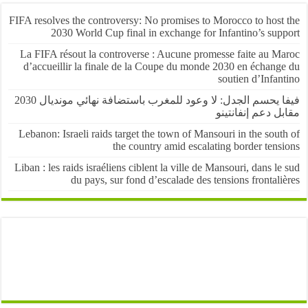
FIFA resolves the controversy: No promises to Morocco to host
2030 World Cup final in exchange for Infantino’s sup
La FIFA résout la controverse : Aucune promesse faite au M
d’accueillir la finale de la Coupe du monde 2030 en échang
soutien d’Infa
فيفا يحسم الجدل: لا وعود للمغرب باستضافة نهائي مونديال 2030
 دعم إنفانتينو
Lebanon: Israeli raids target the town of Mansouri in the sou
the country amid escalating border ten
Liban : les raids israéliens ciblent la ville de Mansouri, dans l
du pays, sur fond d’escalade des tensions frontal