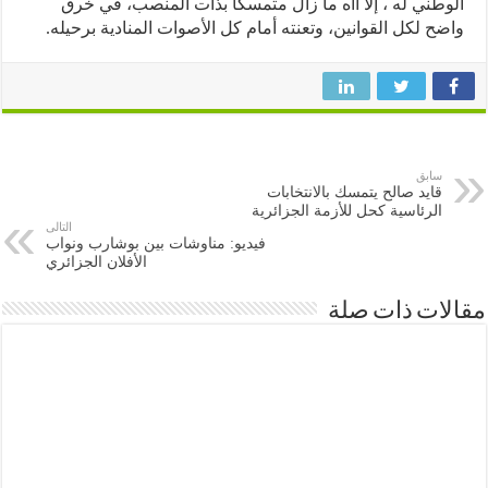
طني له ، إلا اأه ما زال متمسكا بذات المنصب، في خرق
ح لكل القوانين، وتعنته أمام كل الأصوات المنادية برحيله.
سابق
قايد صالح يتمسك بالانتخابات
الرئاسية كحل للأزمة الجزائرية
التالى
فيديو: مناوشات بين بوشارب ونواب
الأفلان الجزائري
ات ذات صلة