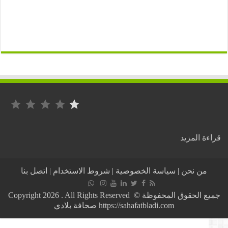
التصنيف: 1 من أصل 5.
:
ة المزيد
رغم
الرفض
الشعبي
من نحن
|
سياسة الخصوصية
|
شروط الاستخدام
|
اتصل بنا
له..
بوشارب
يرفض
جميع الحقوق المحفوظة © Copyright 2026 . All Rights Reserved
الرحيل
https://sahafatbladi.com صحافة بلادي
من
رئاسة