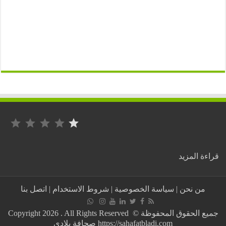
التصنيف: 1 من أصل 5.
:
ة المزيد
الأفافاس:
قايد
صالح
من نحن
|
سياسة الخصوصية
|
شروط الاستخدام
|
اتصل بنا
يتماطل
في
تلبية
جميع الحقوق المحفوظة © Copyright 2026 . All Rights Reserved
مطالب
https://sahafatbladi.com صحافة بلادي