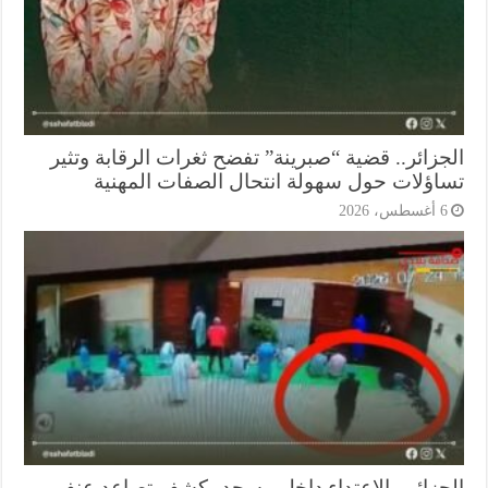
جزائر.. قضية “صبرينة” تفضح ثغرات الرقابة وتثير
اؤلات حول سهولة انتحال الصفات المهنية
أغسطس، 2026
جزائر.. الاعتداء داخل مسجد يكشف تصاعد عنف