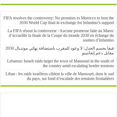
FIFA resolves the controversy: No promises to Morocco to host
2030 World Cup final in exchange for Infantino’s sup
La FIFA résout la controverse : Aucune promesse faite au M
d’accueillir la finale de la Coupe du monde 2030 en échang
soutien d’Infa
فيفا يحسم الجدل: لا وعود للمغرب باستضافة نهائي مونديال 2030
 دعم إنفانتينو
Lebanon: Israeli raids target the town of Mansouri in the sou
the country amid escalating border ten
Liban : les raids israéliens ciblent la ville de Mansouri, dans l
du pays, sur fond d’escalade des tensions frontal