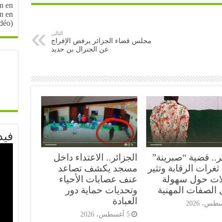
n en
on en
idéo)
التالى
مجلس قضاء الجزائر يرفض الإفراج
عن الجنرال بن حديد
فيد
ر.. قضية “صبرينة”
الجزائر.. الاعتداء داخل
غرات الرقابة وتثير
مسجد يكشف تصاعد
ات حول سهولة
عنف عصابات الأحياء
 الصفات المهنية
وتحديات حماية دور
العبادة
5 أغسطس، 2026