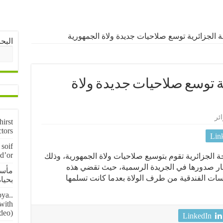
ة الجزائرية توسع صلاحيات جديدة ولاة الجمهورية
البح
ة توسع صلاحيات جديدة ولاة
ئر
irst
ctors
Lin
soif
 d’or
حة الجزائرية تقوم بتوسيع صلاحيات ولاة الجمهورية، وذلك
ظار صدورها في الجريدة الرسمية، حيث تقضي هذه
مأسا
ت الفندقية من طرف الولاة بعدما كانت تسلمها
بحياة 5 منقبين عن
ya..
 with
deo)
LinkedIn