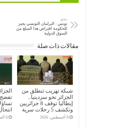
سابق
تونس : البرلمان التونسي يجيز
للحكومة اقتراض هذا المبلغ من
السوق الدولية
مقالات ذات صلة
شبكة تهريب تنطلق من
الجزائ
الجزائر نحو سردينيا..
تفضح ث
إيطاليا توقف 8 جزائريين
تساؤل
وتكشف 5 رحلات سرية
انتحال
8 أغسطس، 2026
6 أغسطس، 2026