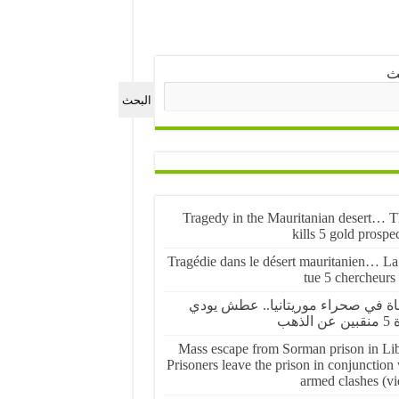
ث
البحث
Tragedy in the Mauritanian desert… Th
kills 5 gold prospe
Tragédie dans le désert mauritanien… La 
tue 5 chercheurs
ة في صحراء موريتانيا.. عطش يودي
 الذهب
Mass escape from Sorman prison in Lib
Prisoners leave the prison in conjunction
armed clashes (vi