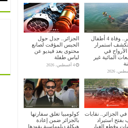
الجزائر.. وفاة 4 أطفال
الجزائر.. جدل حول
 تكشف استمرار
الحبس المؤقت لصانع
الأرواح في
محتوى بعد فيديو عن
ات المائية غير
لباس طفلة
ة
4 أغسطس، 2026
في الجزائر.. نقابات
كولومبيا تغلق سفارتها
 بفتح استيراد
بالجزائر ضمن إعادة
ات وقطع الغيار
هيكلة دبلوماسية يقودها