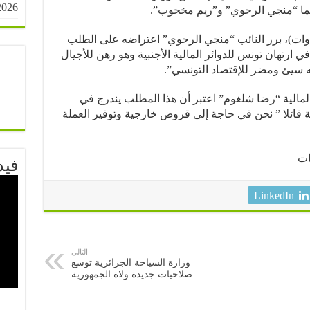
2026
ما “منجي الرحوي” و”ريم مخحوب”.
 (وات)، برر النائب “منجي الرحوي” اعتراضه على الطلب
 ارتهان تونس للدوائر المالية الأجنبية وهو رهن للأجيال
جه سيئ ومضر للإقتصاد التونسي”.
الية “رضا شلغوم” اعتبر أن هذا المطلب يندرج في
ولة قائلا ” نحن في حاجة إلى قروض خارجية وتوفير العملة
ات
فيد
LinkedIn
التالى
وزارة السياحة الجزائرية توسع
صلاحيات جديدة ولاة الجمهورية