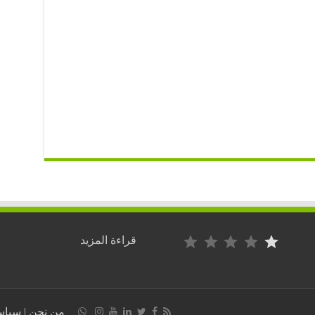
التصنيف: 1 من أصل 5.
:
قراءة المزيد
تونس
:
البرلمان
التونسي
يجيز
من نحن
|
سياس