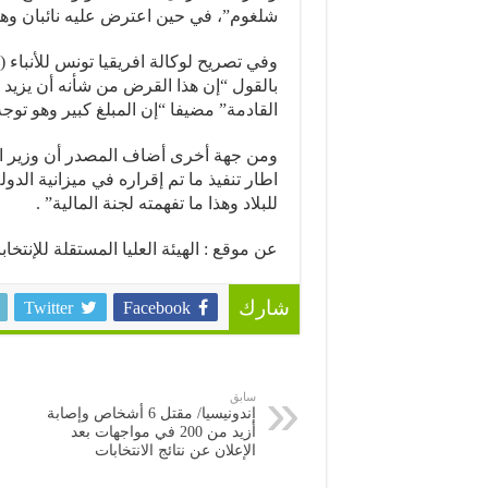
شلغوم”، في حين اعترض عليه نائبان وه
وفي تصريح لوكالة افريقيا تونس للأنباء
بالقول “إن هذا القرض من شأنه أن يزيد في
القادمة” مضيفا “إن المبلغ كبير وهو تو
ومن جهة أخرى أضاف المصدر أن وزير الم
اطار تنفيذ ما تم إقراره في ميزانية الد
للبلاد وهذا ما تفهمته لجنة المالية” .
عن موقع : الهيئة العليا المستقلة للإنتخاب
Twitter
Facebook
شارك
سابق
إندونيسيا/ مقتل 6 أشخاص وإصابة
أزيد من 200 في مواجهات بعد
الإعلان عن نتائج الانتخابات