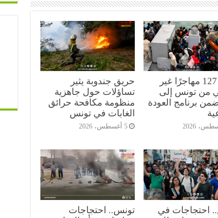
عودة 127 مهاجرًا غير
حريق جندوبة يثير
 من تونس إلى
تساؤلات حول جاهزية
ضمن برنامج العودة
منظومة مكافحة حرائق
ية
الغابات في تونس
5 أغسطس، 2026
. احتجاجات في
تونس.. احتجاجات