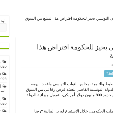
ان التونسي يجيز للحكومة اقتراض هذا المبلغ من السوق
البح
ي يجيز للحكومة اقتراض هذا
ة
,
س
2026
Lin
8
2026
خطيط والتنمية بمجلس النواب التونسي وافقت، يومه
🌤️ 
 طلب الدولة التونسية القاضي بتعبئة قرض رقاعي من السوق
السبت 8 أغ
المالية العالمية بما يعادل مبلغ أقصى في حدود 800 مليون دولار أمريكي، لتمويل ميزانية الدولة
,
2026
وتوا لصالح الطلب الحكومي، خلال الإستماع لوزير المالية “رضا
7