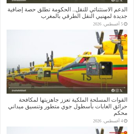
دعم الاستثنائي للنقل.. الحكومة تطلق حصة إضافية
يدة لمهنيي النقل الطرقي بالمغرب
أغسطس، 2026
قوات المسلحة الملكية تعزز جاهزيتها لمكافحة
ائق الغابات بأسطول جوي متطور وتنسيق ميداني
كم
أغسطس، 2026