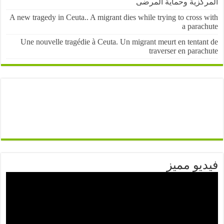
كزية وحماية المرضى
A new tragedy in Ceuta.. A migrant dies while trying to cross
a parac
Une nouvelle tragédie à Ceuta. Un migrant meurt en tentan
traverser en para
يو مميز