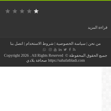
التصنيف: 1 من أصل 5.
:
ة المزيد
المغرب
/
حريق
من نحن
|
سياسة الخصوصية
|
شروط الاستخدام
|
اتصل بنا
مهول
بسوق
يخلف
جميع الحقوق المحفوظة © Copyright 2026 . All Rights Reserved
خسائر
https://sahafatbladi.com صحافة بلادي
مادية
بمدينة
تمارة