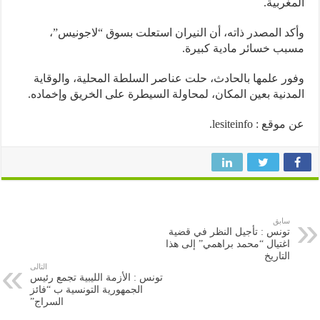
غربية.
د المصدر ذاته، أن النيران استعلت بسوق “لاجونيس”،
ب خسائر مادية كبيرة.
ر علمها بالحادث، حلت عناصر السلطة المحلية، والوقاية
دنية بعين المكان، لمحاولة السيطرة على الخريق وإخماده.
قع : lesiteinfo.
سابق
تونس : تأجيل النظر في قضية
اغتيال “محمد براهمي” إلى هذا
التاريخ
التالى
تونس : الأزمة الليبية تجمع رئيس
الجمهورية التونسية ب “فائز
السراج”