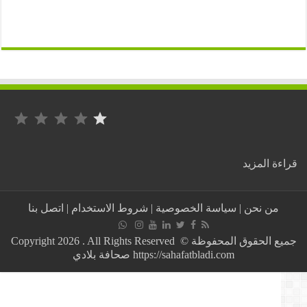
التصنيف: 1 من أصل 5.
:
ة المزيد
خليفاتي
ينسحب
من
من نحن
|
سياسة الخصوصية
|
شروط الاستخدام
|
اتصل بنا
انتخابات
الأفسيو
بالجزائر
جميع الحقوق المحفوظة © Copyright 2026 . All Rights Reserved
والسبب!
https://sahafatbladi.com صحافة بلادي