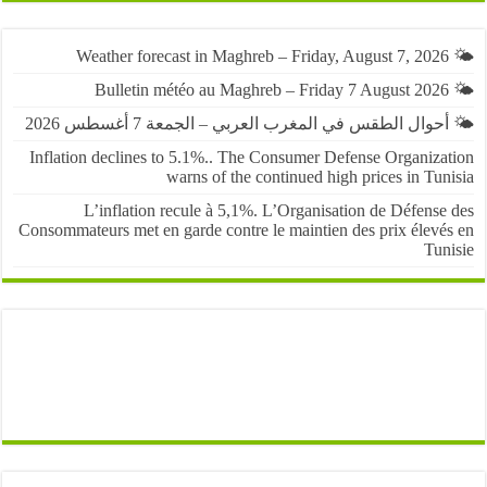
حوال الطقس في المغرب العربي – الجمعة 7 أغسطس 2026
Inflation declines to 5.1%.. The Consumer Defense Organiza
warns of the continued high prices in Tu
L’inflation recule à 5,1%. L’Organisation de Défens
Consommateurs met en garde contre le maintien des prix élevé
Tun