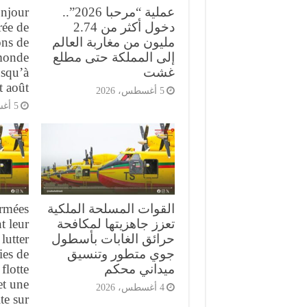
عملية “مرحبا 2026”..
njour
دخول أكثر من 2.74
rée de
مليون من مغاربة العالم
ons de
إلى المملكة حتى مطلع
monde
غشت
squ’à
t août
5 أغسطس، 2026
5 أغسطس، 2026
القوات المسلحة الملكية
armées
تعزز جاهزيتها لمكافحة
t leur
حرائق الغابات بأسطول
lutter
جوي متطور وتنسيق
ies de
ميداني محكم
flotte
et une
4 أغسطس، 2026
te sur