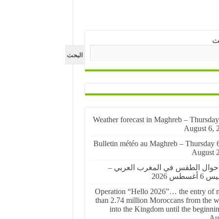
ث
البحث
🌤️ Weather forecast in Maghreb – Thursday
August 6, 
🌤️ Bulletin météo au Maghreb – Thursday 
August 
أحوال الطقس في المغرب العربي –
أغسطس 2026
Operation “Hello 2026”… the entry of 
than 2.74 million Moroccans from the w
into the Kingdom until the beginnin
Au