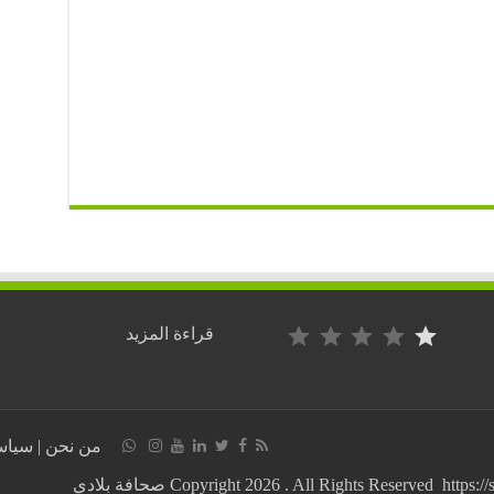
التصنيف: 1 من أصل 5.
:
قراءة المزيد
المغرب/
حملة
طبية
لفائدة
السائقين
من نحن
|
سياس
المهنيين
بعاصمة