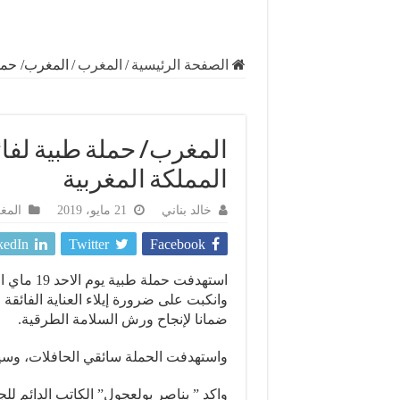
الصفحة الرئيسية
/
المغرب
/
المغرب/ حملة
المغرب/ حملة طبية لفائ
المملكة المغربية
خالد بناني
21 مايو، 2019
المغ
kedIn
Twitter
Facebook
استهدفت حم
وانكبت على ضرورة إيلاء العناية الفائق
ضمانا لإنجاح ورش السلامة الطرقية.
واستهدفت الحملة سائقي الحافلات، وسيا
واكد ” بناصر بولعجول” الكاتب الدائم لل