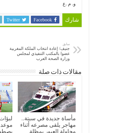
و. م .ع
Twitter
Facebook
شارك
سابق
جنيف/ إعادة انتخاب الملكة المغربية
عضوا بالمكتب التنفيذي لمجلس
وزارة الصحة العرب
مقالات ذات صلة
مأساة جديدة في سبتة..
لبؤات
مهاجر يلقى مصرعه أثناء
موعد 
محاولة العبور بمظلة
يصطدم