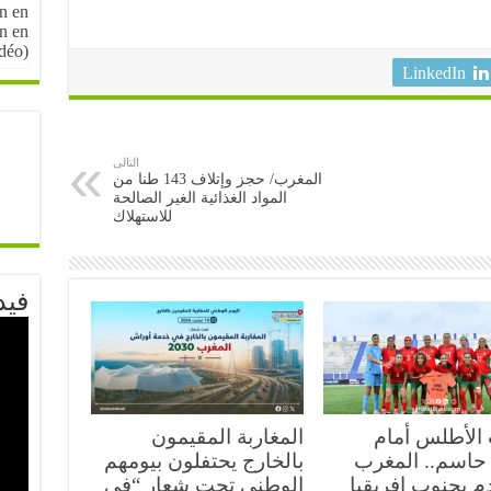
n en
on en
idéo)
LinkedIn
التالى
المغرب/ حجز وإتلاف 143 طنا من
المواد الغذائية الغير الصالحة
للاستهلاك
فيد
 الأطلس أمام
المغاربة المقيمون
حاسم.. المغرب
بالخارج يحتفلون بيومهم
 بجنوب إفريقيا
الوطني تحت شعار “في