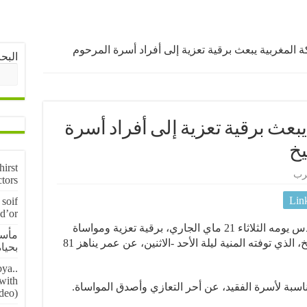
 المغربية يبعث برقية تعزية إلى أفراد أسرة المرحوم
البح
بعث برقية تعزية إلى أفراد أسرة
يخ
irst
رب
ctors
Lin
soif
 d’or
بعث عاهل المملكة المغربية محمد السادس يومه الثلاثاء 21 ماي الجاري، برقية تعزية ومواساة
مأسا
إلى أفراد أسرة المرحوم الطيب بن الشيخ، الذي توفته المنية ليلة الأحد -الاثنين، عن عمر يناهز 81
بحياة 5 منقبين عن
ya..
 with
اسبة لأسرة الفقيد، عن أحر التعازي وأصدق المواساة.
deo)