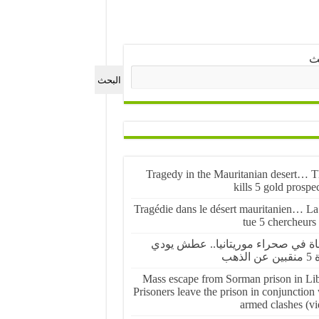
ث
البحث
Tragedy in the Mauritanian desert… Th
kills 5 gold prospe
Tragédie dans le désert mauritanien… La 
tue 5 chercheurs
ة في صحراء موريتانيا.. عطش يودي
 الذهب
Mass escape from Sorman prison in Lib
Prisoners leave the prison in conjunction
armed clashes (vi