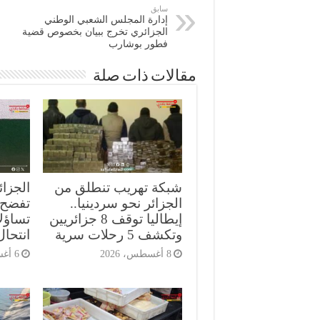
سابق
إدارة المجلس الشعبي الوطني
الجزائري تخرج ببيان بخصوص قضية
فطور بوشارب
مقالات ذات صلة
شبكة تهريب تنطلق من
الجزائ
الجزائر نحو سردينيا..
تفضح ث
إيطاليا توقف 8 جزائريين
تساؤل
وتكشف 5 رحلات سرية
انتحال
8 أغسطس، 2026
6 أغسطس، 2026