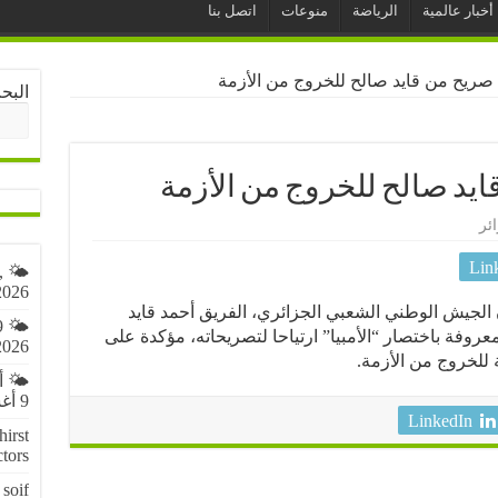
أخبار عالمية
الرياضة
منوعات
اتصل بنا
ام صريح من قايد صالح للخروج من الأزمة
البح
 قايد صالح للخروج من الأزمة
ئر
Lin
,
2026
 الجيش الوطني الشعبي الجزائري، الفريق أحمد قايد
9
عروفة باختصار “الأمبيا” ارتياحا لتصريحاته، مؤكدة على
2026
 للخروج من الأزمة.
🌤️ 
9 أغسطس 2026
LinkedIn
irst
ctors
soif