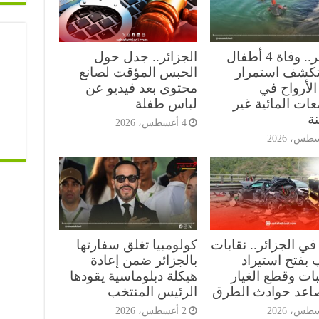
الجزائر.. وفاة 4 أطفال
الجزائر.. جدل حول
 تكشف استمرار
الحبس المؤقت لصانع
الأرواح في
محتوى بعد فيديو عن
ات المائية غير
لباس طفلة
ة
4 أغسطس، 2026
في الجزائر.. نقابات
كولومبيا تغلق سفارتها
 بفتح استيراد
بالجزائر ضمن إعادة
ات وقطع الغيار
هيكلة دبلوماسية يقودها
صاعد حوادث الطرق
الرئيس المنتخب
2 أغسطس، 2026