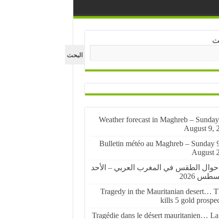
ث
البحث
🌤️ Weather forecast in Maghreb – Sunday
August 9, 
🌤️ Bulletin météo au Maghreb – Sunday 
August 
أحوال الطقس في المغرب العربي – الأحد
Tragedy in the Mauritanian desert… Th
kills 5 gold prospe
Tragédie dans le désert mauritanien… La 