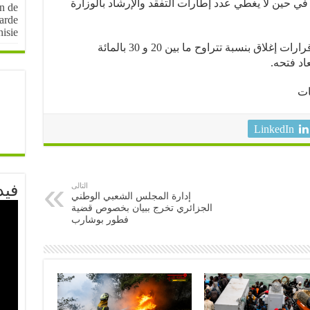
تونس. في حين لا يغطي عدد إطارات التفقد والإرشاد بالوزارة
on de
arde
nisie
وأشار المصدر أيضا أنه يتم سنويا اصدار قرارات إغلاق بنسبة تتراوح ما بين 20 و 30 بالمائة
اد فتحه.
ات
LinkedIn
التالى
فيد
إدارة المجلس الشعبي الوطني
الجزائري تخرج ببيان بخصوص قضية
فطور بوشارب