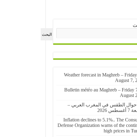
ث
البحث
🌤️ Weather forecast in Maghreb – Friday
August 7, 
🌤️ Bulletin météo au Maghreb – Friday 
August 
أحوال الطقس في المغرب العربي –
غسطس 2026
Inflation declines to 5.1%.. The Cons
Defense Organization warns of the conti
high prices in Tu