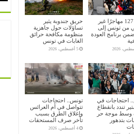
عودة 127 مهاجرًا غير
حريق جندوبة يثير
 من تونس إلى
تساؤلات حول جاهزية
ضمن برنامج العودة
منظومة مكافحة حرائق
ية
الغابات في تونس
5 أغسطس، 2026
. احتجاجات في
تونس.. احتجاجات
ير تندد بانقطاع
تتواصل في أم العرائس
ه وسط موجة حر
وإغلاق الطرق بسبب
ات بتدهور
تأخر صرف المستحقات
ات
4 أغسطس، 2026