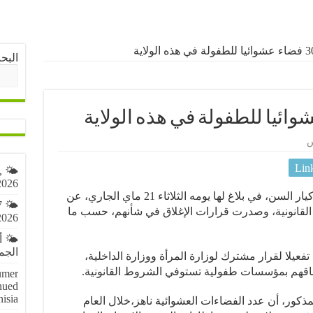
البح
س
Lin
,
2026
أعلنت وزارة المرأة والأسرة والطفولة وكيار السن، في بلاغ لها يومه الثلاثاء 21 ماي الجاري، عن
7
صيغ القانونية، وصدرت قرارات الإغلاق في شأنهم، حسب ما
2026
🌤️ 
الجمعة 7 أ
فعيلا لقرار مشترك لوزارة المرأة ووزارة الداخلية،
حاقهم بمؤسسات طفولية تستوفي الشروط القانونية.
umer
nued
nisia
ذكور، أن عدد الفضاءات العشوائية ناهز،خلال العام