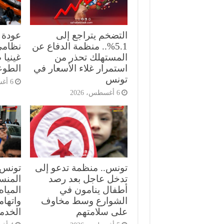
التضخم يتراجع إلى
5.1%.. منظمة الدفاع عن
نظامي
المستهلك تحذر من
غينيا 
استمرار غلاء الأسعار في
الطوع
تونس
6 أغسطس، 2026
6 أغسطس، 2026
تونس.. منظمة تدعو إلى
تونس.
تدخل عاجل بعد رصد
المنست
أطفال ينامون في
الميا
الشوارع وسط مخاوف
واتهام
على سلامتهم
الخدم