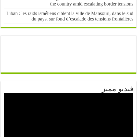
the country amid escalating border ten
Liban : les raids israéliens ciblent la ville de Mansouri, dans l
du pays, sur fond d’escalade des tensions frontal
يو مميز