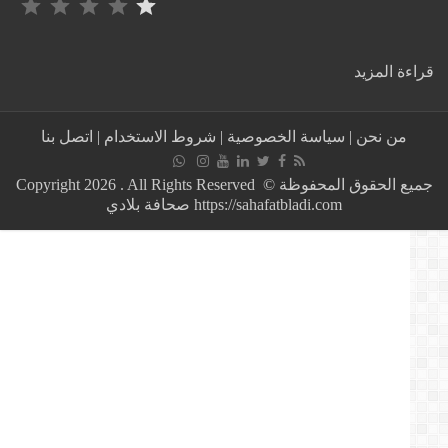
:
ة المزيد
هل
نسبة
67%
من نحن
|
سياسة الخصوصية
|
شروط الاستخدام
|
اتصل بنا
من
الجزائريين
يوافقون
جميع الحقوق المحفوظة © Copyright 2026 . All Rights Reserved
على
https://sahafatbladi.com صحافة بلادي
محتوى
خطاب
قايد
صالح