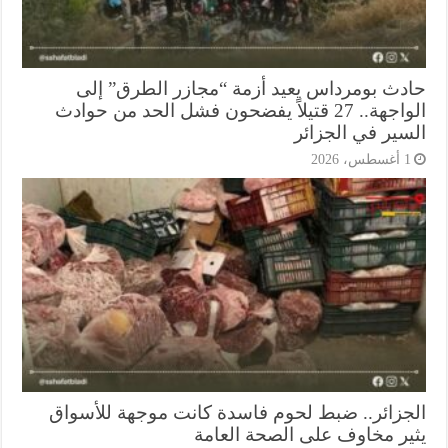
دث بومرداس يعيد أزمة “مجازر الطرق” إلى
الواجهة.. 27 قتيلاً يفضحون فشل الحد من حوادث
سير في الجزائر
أغسطس، 2026
جزائر.. ضبط لحوم فاسدة كانت موجهة للأسواق
ير مخاوف على الصحة العامة