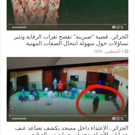
جزائر.. قضية “صبرينة” تفضح ثغرات الرقابة وتثير
اؤلات حول سهولة انتحال الصفات المهنية
أغسطس، 2026
جزائر.. الاعتداء داخل مسجد يكشف تصاعد عنف
ابات الأحياء وتحديات حماية دور العبادة