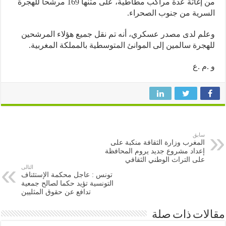
من إغاثة عدة مراكب مطاطية، على متنها 169 مرشحا للهجرة
رية من جنوب الصحراء.
م لدى مصدر عسكري، أنه تم نقل جميع هؤلاء المرشحين
جرة سالمين إلى الموانئ المتوسطية بالمملكة المغربية.
م .ع
سابق
المغرب وزارة الثقافة منكبة على
إعداد مشروع جديد يروم المحافظة
على التراث الوطني الثقافي
التالى
تونس : عاجل محكمة الإستئناف
التونسية تؤيد حكما لصالح جمعية
تدافع عن حقوق المثليين
ات ذات صلة