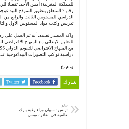
رقم 7 المتعلق بتطوير النموذج البيدا
الدراسي للمستويين الثالث والرابع من ال
تدريس وكتب مواد المستويين الأول والثاني ف
واكد المصدر نفسه، أنه تم العمل على رصف
دراسية تواكب التصورات البيداغوجية عل
و. م .ع
Twitter
Facebook
شارك
سابق
تونس : سببان وراء رغبة بنوك
عالمية في مغادرة تونس