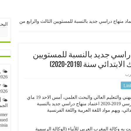
اد منهاج دراسي جديد بالنسبة للمستويين الثالث والرابع من
البح
راسي جديد بالنسبة للمستويين
ائي سنة (2019-2020)
,
رب
2026
Lin
7
2026
أعلنت وزارة التربية الوطنية والتكوين المهني والتعليم العالي والبحث العلمي، أمس الاحد 19 ماي
🌤️ 
الجاري، أنه سيتم ابتداء من الدخول المدرسي 2019-2020 اعتماد منهاج دراسي جديد بالنسبة
الجمعة 7 أ
ائي، ويهم مواد اللغة العربية واللغة الفرنسية
umer
nued
nisia
لت به وكالة المغرب العربي للأنباء (الوكالة الرسمية