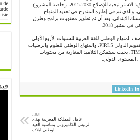
on de
للمملكة المغربية) أمس الأحد، تفعيلا للرؤية الاستراتيجية للإصلاح 2030-2015، وخاصة المشروع
arde
غوجي، والذي تم في إطاره المتدرج في تحديد المنهاج
nisie
سلك الابتدائي، بعد أن تم تطوير محتويات برامج وطرق
ي ستنبر 2018.
 المنهاج الوطني للغة العربية للسنوات الأربع الأولى
للتعليم الابتدائي مع المنهاج الافتراضي للتقويم الدولي PIRLS، والمنهاج الوطني للعلوم والرضيات
مع المنهاج الافتراضي للتقويم الدولي TIMSS، بحيث سيتمكن التلاميذ المغاربة من محتويات
ى المستوى الدولي.
فيد
LinkedIn
التالى
عاهل المملكة المغربية يهنئ
الرئيس الكاميروني بمناسبة العيد
الوطني لبلاده