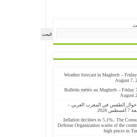
ث
البحث
🌤️ Weather forecast in Maghreb – Friday
August 7, 
🌤️ Bulletin météo au Maghreb – Friday 
August 
أحوال الطقس في المغرب العربي –
غسطس 2026
Inflation declines to 5.1%.. The Cons
Defense Organization warns of the conti
high prices in Tu