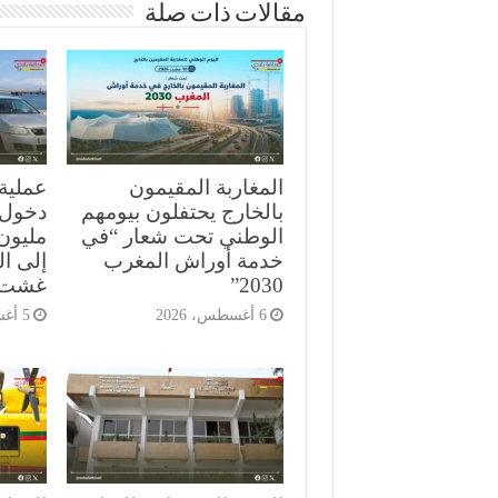
مقالات ذات صلة
المغاربة المقيمون
بالخارج يحتفلون بيومهم
الوطني تحت شعار “في
مليون 
خدمة أوراش المغرب
إلى ا
2030”
غشت
6 أغسطس، 2026
5 أغسطس، 2026