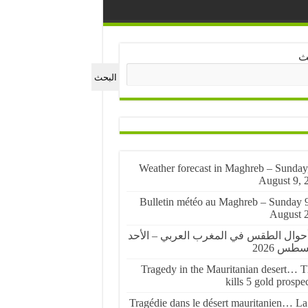
ث
البحث
🌤️ Weather forecast in Maghreb – Sunday
August 9, 
🌤️ Bulletin météo au Maghreb – Sunday 
August 
أحوال الطقس في المغرب العربي – الأحد
Tragedy in the Mauritanian desert… Th
kills 5 gold prospe
Tragédie dans le désert mauritanien… La 