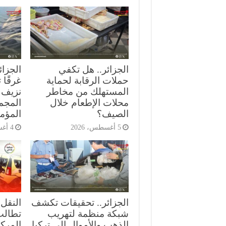
الجزائر.. هل تكفي
حملات الرقابة لحماية
غرقًا
المستهلك من مخاطر
نزيف 
محلات الإطعام خلال
المجمع
الصيف؟
المؤمن
5 أغسطس، 2026
4 أغسطس، 2026
الجزائر.. تحقيقات تكشف
النقل 
شبكة منظمة لتهريب
تطالب
الذهب والأموال إلى تركيا
المركب