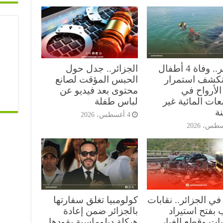
الجزائر.. وفاة 4 أطفال
الجزائر.. جدل حول
 تكشف استمرار
الحبس المؤقت لصانع
الأرواح في
محتوى بعد فيديو عن
ات المائية غير
لباس طفلة
ة
4 أغسطس، 2026
في الجزائر.. نقابات
كولومبيا تغلق سفارتها
 بفتح استيراد
بالجزائر ضمن إعادة
ات وقطع الغيار
هيكلة دبلوماسية يقودها