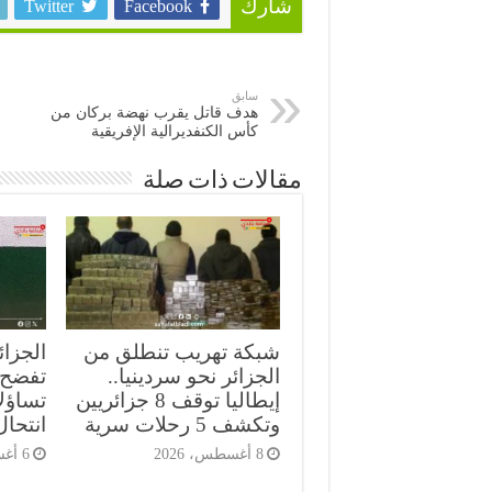
Twitter
Facebook
شارك
سابق
هدف قاتل يقرب نهضة بركان من
كأس الكنفديرالية الإفريقية
مقالات ذات صلة
شبكة تهريب تنطلق من
الجزائ
الجزائر نحو سردينيا..
تفضح ث
إيطاليا توقف 8 جزائريين
تساؤل
وتكشف 5 رحلات سرية
انتحال
8 أغسطس، 2026
6 أغسطس، 2026