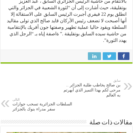
انتقام من حاشية الرئيس الجزائري السابق ، عبد العزيز
فليقة، حيث أشارت إلى أن “لثورة الشعبية في الجزائر والتي
انطلق يوم 22 فيفري أجبرت الرئيس السابق على الاستقالة إلا
ا أصبحت لا تضعف رئيس الأركان قايد صالح الذي تولى مقاليد
لطة ويقود حاليا عملية تطهير وصفتها جون أفريك بالإنتقامية
حاشية سيده السابق بوتفليقة .” ةاصفة إياه بـ “الرجل الذي
د الثورة”.
سابق
بن صالح يخاطب طلبة الجزائر ..
مرحى لكم بهذا التميز الذي أبهرتم
به العالم
التالى
السلطات الجزائرية تسحب جوازات
سفر مدراء بنوك بالجزائر
ات ذات صلة