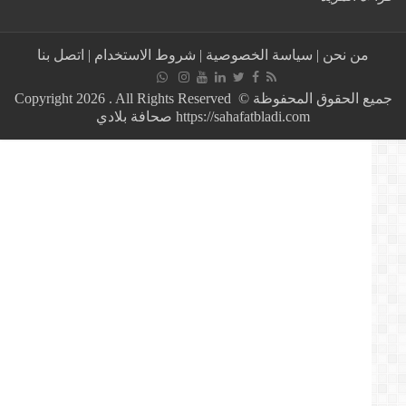
جون
أفريك:
قايد
من نحن
|
سياسة الخصوصية
|
شروط الاستخدام
|
اتصل بنا
صالح
ينتقم
من
جميع الحقوق المحفوظة © Copyright 2026 . All Rights Reserved
حاشية
https://sahafatbladi.com صحافة بلادي
سيده
السابق
بوتفليقة