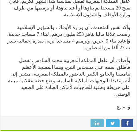
ل المملكة المغربية تفضل بمناسبة هذا الشهر الكريم، فأذن
بفتح 20 مسجدا تم بناؤها أو أعيد بناؤها، أو ترميمها من طرف
رة الأوقاف والشؤون الإسلامية.
د نفس المتحدث، أن وزارة الأوقاف والشؤون الإسلامية
رصدت غلافا ماليا يناهز 253 مليون درهم، لبناء 7 مساجد جديدة،
وإعادة بناء 9 آخرين، وترميم 4 مساجد أثرية، بقدرة إجمالية تقدر
ين.
اف أن عاهل المملكة المغربية محمد السادس، تفضل
لق اسمه على مسجدين اثنين، وهما المسجد الأعظم
مسنا والجامع الكبير بالناضور بالمملكة المغربية، مشيرا إلى
 وتنفيذا للتوجيهات الملكية السامية، وضع خطة عقلانية مبنية
 خريطة وطنية للحاجيات لأماكن العبادة على الصعيد
طني.
م .ع