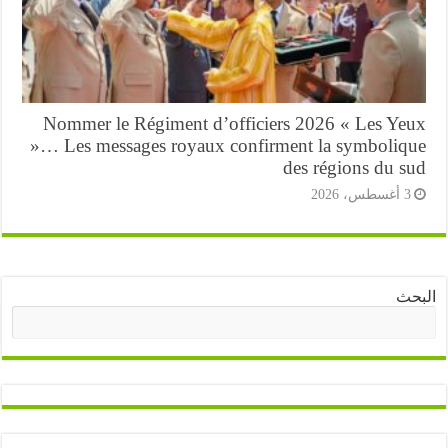
Nommer le Régiment d’officiers 2026 « Les Ye
»… Les messages royaux confirment la symboliq
des régions du s
أغسطس، 2026
ث
البحث