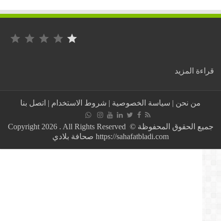
التصنيف: 1 من أصل 5.
:
ة المزيد
عاهل
المملكة
المغربية
من نحن
|
سياسة الخصوصية
|
شروط الاستخدام
|
اتصل بنا
يأذن
بفتح
20
جميع الحقوق المحفوظة © Copyright 2026 . All Rights Reserved
مسجدا
https://sahafatbladi.com صحافة بلادي
في
وجه
المصلين