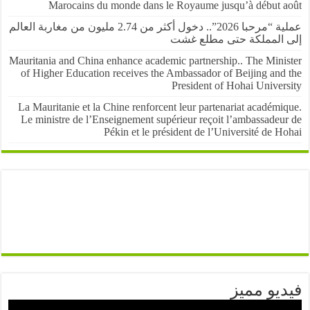
Marocains du monde dans le Royaume jusqu’à début 
عملية “مرحبا 2026”.. دخول أكثر من 2.74 مليون من مغاربة العالم
المملكة حتى مطلع غشت
Mauritania and China enhance academic partnership.. The Mini
of Higher Education receives the Ambassador of Beijing and
President of Hohai Univer
La Mauritanie et la Chine renforcent leur partenariat académ
Le ministre de l’Enseignement supérieur reçoit l’ambassadeu
Pékin et le président de l’Université de 
يو مميز