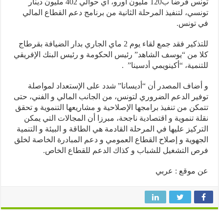
تونس قرضا ب120 مليون أورو، أي حوالي 402 مليون دينار
سي، لتنفيذ المرحلة الثانية من برنامج دعم القطاع المالي
 تونس.
للتذكير فقد جمع لقاء يوم 2 ماي الجاري بدار الضيافة بقرطاج
 من “يوسف الشاهد” رئيس الحكومة و رئيس البنك الإفريقي
نمية، “أكينويمي أدسينا” .
ضاف المصدر أن “أديسانا” شدد على الإستعداد لمواصلة
ير الدعم الضروري لتونس، من الجانب المالي و الفني، حتى
كن من تنفيذ برامجها الإصلاحية و مشاريعها التنموية و تحقق
ة تنموية و اقتصادية ناجحة، مبرزا أن المجالات التي يمكن
ركيز عليها في المرحلة القادمة هي الطاقة و البيئة و التنمية
هوية و إصلاح القطاع العمومي و دعم المبادرة الخاصة لخلق
 التشغيل للشباب و كذاك الدعم للقطاع الخاص.
موقع : عربي