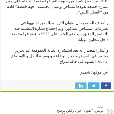
2019، من حجز كمية من حبوب الفياغرا مخفية باحكام على متن
رة خفيفة يقودها مسافر تونسي الجنسية “جهة قفصة” قادم
“القطر الليبي”.
ضاف المصدر، أن أعوان الديوانة بالمعبر اشتبهوا في
فات المسافر المذكور، وتم إخضاع سيارة المشتبه فيه
للتفتيش الدقيق حيث تم العثور على 9575 حبة فياغرا مخفية
ل مخابئ مهيأة.
شار المصدر أنه بعد استشارة النيابة العمومية، تم تحرير
ر في الغرض و حجز البضاعة و وسيلة النقل و الإستماع
 ذي الشبهة في حالة سراح.
 موقع : شمس
سابق
تونس: “بفون” حول رفض ترشح