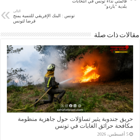
قائمتي نداء تونس في انتخابات
بلدية “باردو”
التالى
تونس : البنك الإفريقي للتنمية يمنح
قرضا لتونس
ات ذات صلة
يق جندوبة يثير تساؤلات حول جاهزية منظومة
افحة حرائق الغابات في تونس
أغسطس، 2026