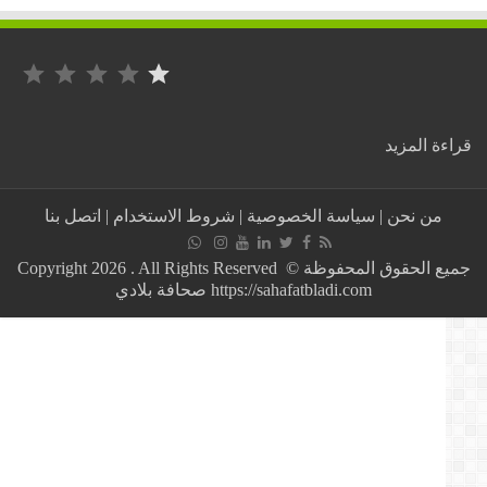
التصنيف: 1 من أصل 5.
:
ة المزيد
تونس
:
حجز
من نحن
|
سياسة الخصوصية
|
شروط الاستخدام
|
اتصل بنا
كمية
كبيرة
من
جميع الحقوق المحفوظة © Copyright 2026 . All Rights Reserved
حبوب
https://sahafatbladi.com صحافة بلادي
الفياغرا
بهذا
المعبر
الحدودي