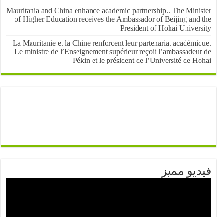
Mauritania and China enhance academic partnership.. The Mini
of Higher Education receives the Ambassador of Beijing and
President of Hohai Univer
La Mauritanie et la Chine renforcent leur partenariat académ
Le ministre de l’Enseignement supérieur reçoit l’ambassadeu
Pékin et le président de l’Université de 
يو مميز