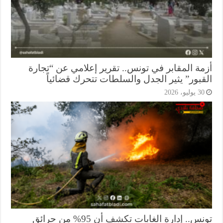
مة المقابر في تونس.. تقرير إعلامي عن “تجارة
قبور” يثير الجدل والسلطات تتحرك قضائياً
3 يوليو، 2026
تونس.. إدارة الغابات تكشف أن 95% من حرائق