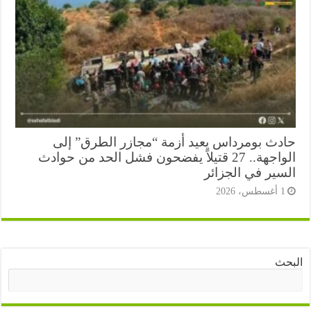
دث بومرداس يعيد أزمة “مجازر الطرق” إلى
الواجهة.. 27 قتيلاً يفضحون فشل الحد من حوادث
سير في الجزائر
أغسطس، 2026
ث
البحث