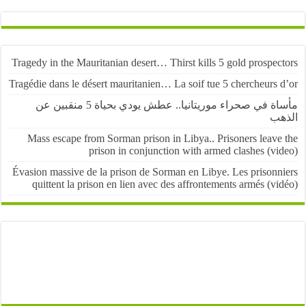
Tragedy in the Mauritanian desert… Thirst kills 5 gold prospe
Tragédie dans le désert mauritanien… La soif tue 5 chercheurs
مأساة في صحراء موريتانيا.. عطش يودي بحياة 5 منقبين عن
ب
Mass escape from Sorman prison in Libya.. Prisoners leave
prison in conjunction with armed clashes (v
Évasion massive de la prison de Sorman en Libye. Les prisonn
quittent la prison en lien avec des affrontements armés (v