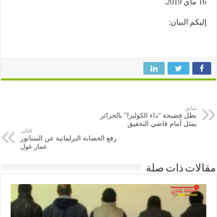
كم البيان:
سابق
بطل فضيحة “داء الكوليرا” بالجزائر
يمثل أمام قاضي التحقيق
التالى
رفع الحصانة البرلمانية عن السناتور
عمار غول
ات ذات صلة