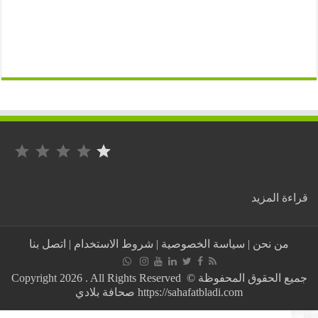
التصنيف: 1 من أصل 5.
:
ة المزيد
على
غير
العادة
من نحن
|
سياسة الخصوصية
|
شروط الاستخدام
|
اتصل بنا
..
سوناطراك
الجزائرية
جميع الحقوق المحفوظة © Copyright 2026 . All Rights Reserved
تصدر
https://sahafatbladi.com صحافة بلادي
بيانا
باللغة