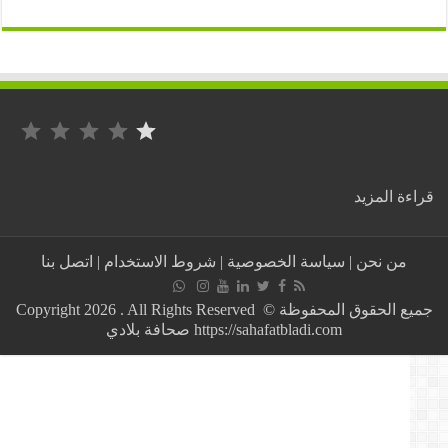
التصنيف: 1 من أصل 5.
:
ة المزيد
إنهاء
مدير
المستشفى
من نحن
|
سياسة الخصوصية
|
شروط الاستخدام
|
اتصل بنا
العسكري
عين
النعجة
جميع الحقوق المحفوظة © Copyright 2026 . All Rights Reserved
بالجزائر
https://sahafatbladi.com صحافة بلادي