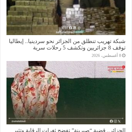
كة تهريب تنطلق من الجزائر نحو سردينيا.. إيطاليا
ريين وتكشف 5 رحلات سرية
أغسطس، 2026
جزائر.. قضية “صبرينة” تفضح ثغرات الرقابة وتثير