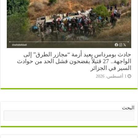
دث بومرداس يعيد أزمة “مجازر الطرق” إلى
الواجهة.. 27 قتيلاً يفضحون فشل الحد من حوادث
سير في الجزائر
أغسطس، 2026
ث
البحث