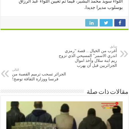
واء سويد محمد البشير، فيما تم تعيين اللواء عبد الرزاق
لوب مديرا جديدا.
سابق
أغرب من الخيال .. قصة “رمزي
اندري الاسمر” المسيحي الذي تزوج
ريم ابنة سلال وأخذ اموال
الجزائريين قبل أن يهرب
التالى
الجزائر تسحب ترميم القصبة من
فرنسا ووزارة الثقافة توضح!
ات ذات صلة