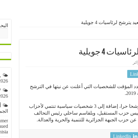
 يترشح لرئاسيات 4 جويلية
البح
ات 4 جويلية
ئر
Lin
,
2026
عدد المؤقت للشخصيات التي أعلنت عن نيتها في الترشح
7
2026
🌤️ 
هذا وقالت الداخلية أنه تم تسجيل 70 مترشحا حرا، إضافة إلى 3 شخصيات سياسية تنتمي لأحزاب
الجمعة 7 أ
رئيس حزب المستقبل، وبلقاسم ساحلي رئيس التحالف
 حزب الجبهة الجزائرية للتنمية والحرية والعدالة.
umer
nued
nisia
LinkedIn