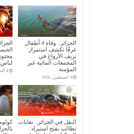
الجزائر.. وفاة 4 أطفال
الجزا
غرقًا تكشف استمرار
الحبس
نزيف الأرواح في
محتوى
المجمعات المائية غير
لباس 
المؤمنة
4 أغسطس، 2026
4 أغسطس، 2026
النقل في الجزائر.. نقابات
كولومب
تطالب بفتح استيراد
بالجز