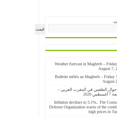
ث
البحث
🌤️ Weather forecast in Maghreb – Friday
August 7, 
🌤️ Bulletin météo au Maghreb – Friday 
August 
أحوال الطقس في المغرب العربي –
غسطس 2026
Inflation declines to 5.1%.. The Cons
Defense Organization warns of the conti
high prices in Tu