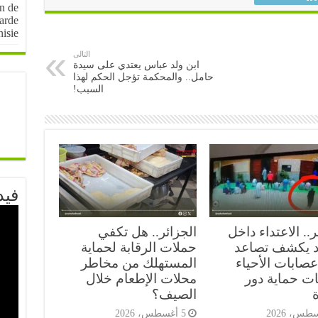
on de
arde
nisie
التالى
ابن ولد عباس يعتدي على سيدة
حامل.. والمحكمة تؤجل الحكم لهذا
السبب!
فيد
ر.. الاعتداء داخل
الجزائر.. هل تكفي
 يكشف تصاعد
حملات الرقابة لحماية
صابات الأحياء
المستهلك من مخاطر
ات حماية دور
محلات الإطعام خلال
ة
الصيف؟
5 أغسطس، 2026