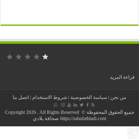
التصنيف: 1 من أصل 5.
:
ة المزيد
انطلاق
خط
جوي
من نحن
|
سياسة الخصوصية
|
شروط الاستخدام
|
اتصل بنا
موسمي
بين
المملكة
جميع الحقوق المحفوظة © Copyright 2026 . All Rights Reserved
المغربية
https://sahafatbladi.com صحافة بلادي
وإسطنبول
في
هذ