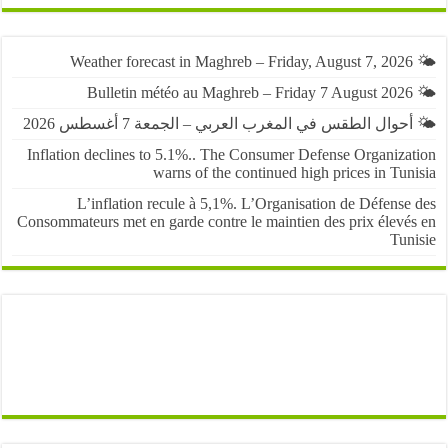
حوال الطقس في المغرب العربي – الجمعة 7 أغسطس 2026
Inflation declines to 5.1%.. The Consumer Defense Organiza
warns of the continued high prices in Tu
L’inflation recule à 5,1%. L’Organisation de Défens
Consommateurs met en garde contre le maintien des prix élevé
Tun