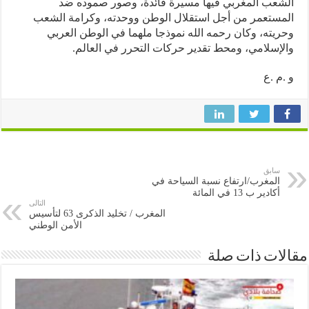
عب المغربي فيها مسيرة قائدة، وصور صموده ضد
ستعمر من أجل استقلال الوطن ووحدته، وكرامة الشعب
يته، وكان رحمه الله نموذجا ملهما في الوطن العربي
إسلامي، ومحط تقدير حركات التحرر في العالم.
م .ع
سابق
المغرب/ارتفاع نسبة السياحة في
أكادير ب 13 في المائة
التالى
المغرب / تخليد الذكرى 63 لتأسيس
الأمن الوطني
ات ذات صلة