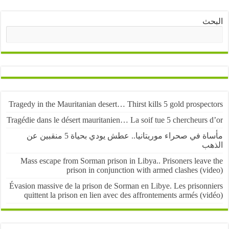
ث
البحث
Tragedy in the Mauritanian desert… Thirst kills 5 gold prospe
Tragédie dans le désert mauritanien… La soif tue 5 chercheurs
مأساة في صحراء موريتانيا.. عطش يودي بحياة 5 منقبين عن
ب
Mass escape from Sorman prison in Libya.. Prisoners leave
prison in conjunction with armed clashes (v
Évasion massive de la prison de Sorman en Libye. Les prisonn
quittent la prison en lien avec des affrontements armés (v