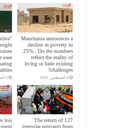
brina”
Mauritania announces a
rsight
decline in poverty to
raises
25%.. Do the numbers
e ease
reflect the reality of
nating
living or hide existing
lities
challenges?
6 أغسطس، 2026
6 أغسطس، 2026
s lois
The return of 127
uisent
irregular migrants from