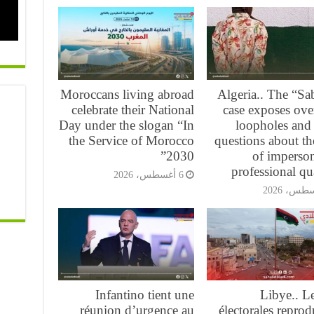
Moroccans living abroad
Algeria.. The “Sa
celebrate their National
case exposes ove
Day under the slogan “In
loopholes and 
the Service of Morocco
questions about th
2030”
of imperso
professional qua
6 أغسطس، 2026
Infantino tient une
Libye.. Le
réunion d’urgence au
électorales reprod