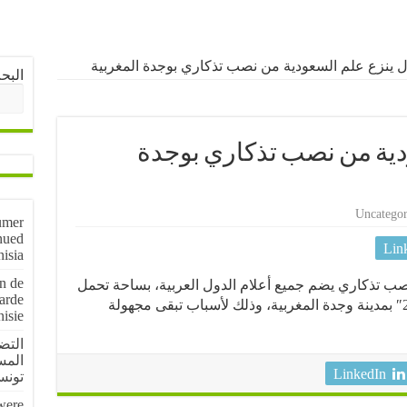
 ينزع علم السعودية من نصب تذكاري بوجدة المغربية
البح
دية من نصب تذكاري بوجدة
Uncategor
umer
nued
Lin
nisia
on de
ب تذكاري يضم جميع أعلام الدول العربية، بساحة تحمل
arde
اسم ” وجدة عاصمة الثقافة العربية 2018″ بمدينة وجدة المغربية، وذلك لأسباب تبقى مجهولة
nisie
المس
LinkedIn
تون
 were