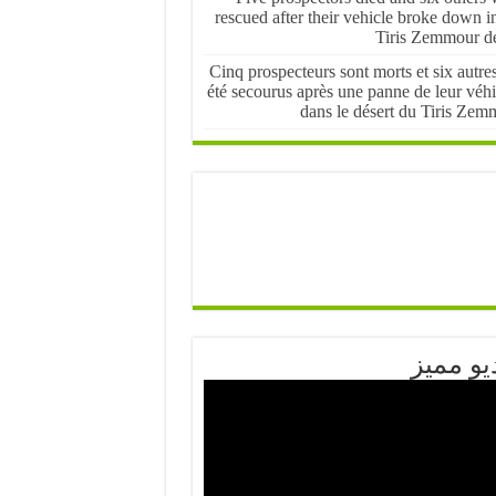
rescued after their vehicle broke down i
Tiris Zemmour de
Cinq prospecteurs sont morts et six autre
été secourus après une panne de leur véhi
dans le désert du Tiris Zem
يو مميز