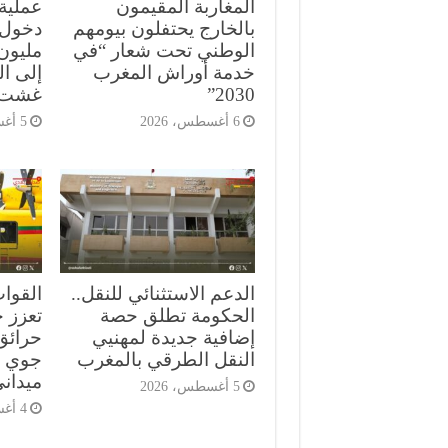
المغاربة المقيمون
بالخارج يحتفلون بيومهم
الوطني تحت شعار “في
مليون 
خدمة أوراش المغرب
إلى ا
2030”
غشت
6 أغسطس، 2026
5 أغسطس، 2026
الدعم الاستثنائي للنقل..
القوا
الحكومة تطلق حصة
تعزز ج
إضافية جديدة لمهنيي
حرائق
النقل الطرقي بالمغرب
جوي م
ميدان
5 أغسطس، 2026
4 أغسطس، 2026