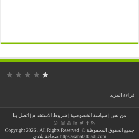
التصنيف: 1 من أصل 5.
:
ة المزيد
تعيين
مدير
جديد
من نحن
|
سياسة الخصوصية
|
شروط الاستخدام
|
اتصل بنا
للهيئة
العليا
لمكافحة
جميع الحقوق المحفوظة © Copyright 2026 . All Rights Reserved
الفساد
https://sahafatbladi.com صحافة بلادي