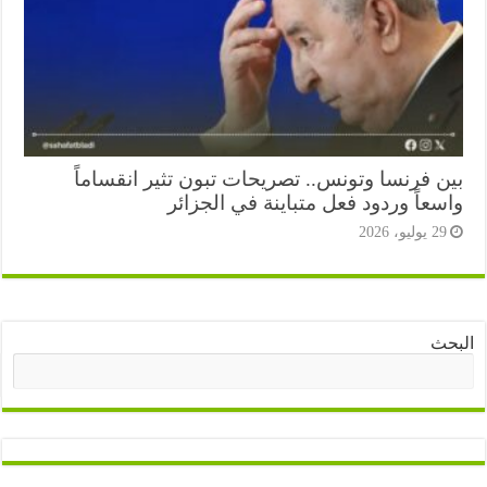
ن فرنسا وتونس.. تصريحات تبون تثير انقساماً
عاً وردود فعل متباينة في الجزائر
2 يوليو، 2026
ث
البحث