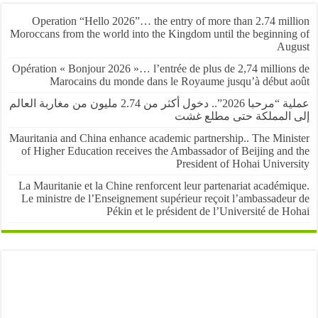
Operation “Hello 2026”… the entry of more than 2.74 mil
Moroccans from the world into the Kingdom until the beginnin
Au
Opération « Bonjour 2026 »… l’entrée de plus de 2,74 million
Marocains du monde dans le Royaume jusqu’à début 
عملية “مرحبا 2026”.. دخول أكثر من 2.74 مليون من مغاربة العالم
المملكة حتى مطلع غشت
Mauritania and China enhance academic partnership.. The Mini
of Higher Education receives the Ambassador of Beijing and
President of Hohai Univer
La Mauritanie et la Chine renforcent leur partenariat académ
Le ministre de l’Enseignement supérieur reçoit l’ambassadeu
Pékin et le président de l’Université de 