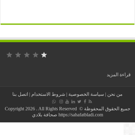
التصنيف: 1 من أصل 5.
:
ة المزيد
فيديو:
يعطيك
الصحة
من نحن
|
سياسة الخصوصية
|
شروط الاستخدام
|
اتصل بنا
يالجيش
تاعنا
..
جميع الحقوق المحفوظة © Copyright 2026 . All Rights Reserved
من
https://sahafatbladi.com صحافة بلادي
ولاية
الوادي
الجزائرية