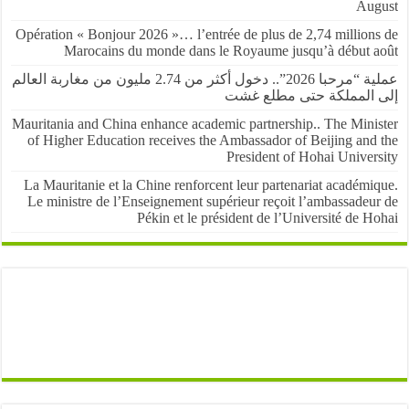
Au
Opération « Bonjour 2026 »… l’entrée de plus de 2,74 million
Marocains du monde dans le Royaume jusqu’à début 
عملية “مرحبا 2026”.. دخول أكثر من 2.74 مليون من مغاربة العالم
المملكة حتى مطلع غشت
Mauritania and China enhance academic partnership.. The Mini
of Higher Education receives the Ambassador of Beijing and
President of Hohai Univer
La Mauritanie et la Chine renforcent leur partenariat académ
Le ministre de l’Enseignement supérieur reçoit l’ambassadeu
Pékin et le président de l’Université de 