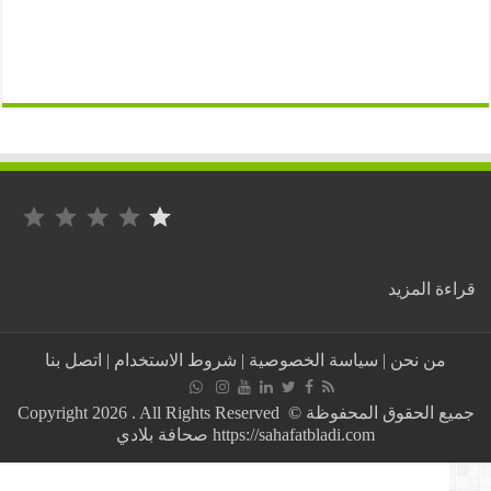
التصنيف: 1 من أصل 5.
:
ة المزيد
المغرب
/
توقيف
من نحن
|
سياسة الخصوصية
|
شروط الاستخدام
|
اتصل بنا
40
مهاجرا
افريقيا
جميع الحقوق المحفوظة © Copyright 2026 . All Rights Reserved
اقدمو
https://sahafatbladi.com صحافة بلادي
على
اقتحام