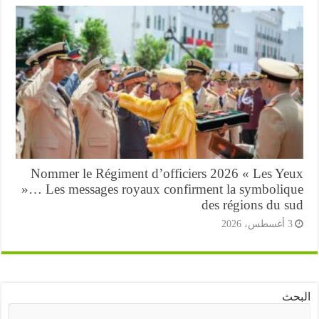
Nommer le Régiment d’officiers 2026 « Les Ye
»… Les messages royaux confirment la symboliq
des régions du s
أغسطس، 2026
ث
البحث