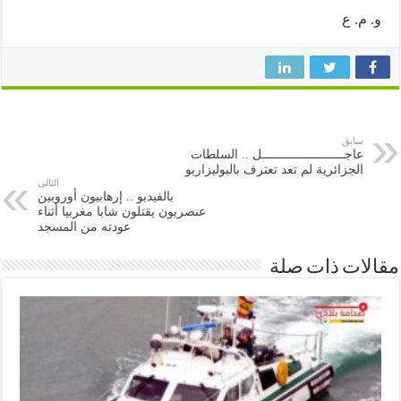
م. ع
سابق
عاجـــــــــــــــــــــــل .. السلطات
الجزائرية لم تعد تعترف بالبوليزاريو
التالى
بالفيديو .. إرهابيون أوروبين
عنصريون يقتلون شابا مغربيا أثناء
عودته من المسجد
ات ذات صلة