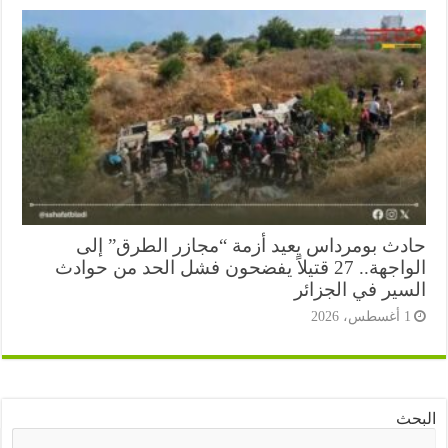
دث بومرداس يعيد أزمة “مجازر الطرق” إلى
الواجهة.. 27 قتيلاً يفضحون فشل الحد من حوادث
سير في الجزائر
أغسطس، 2026
ث
البحث