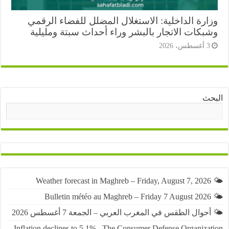
ارة الداخلية: الاستغلال المضلل للفضاء الرقمي
بكات الاتجار بالبشر وراء أحداث سبتة ومليلية
أغسطس، 2026
ث
البحث
حوال الطقس في المغرب العربي – الجمعة 7 أغسطس 2026
Inflation declines to 5.1%.. The Consumer Defense Organiza