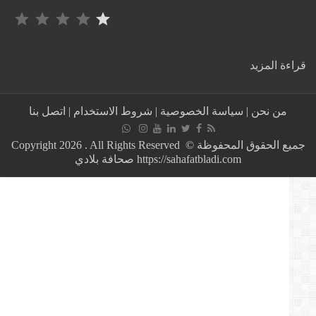
التصنيف: 1 من أصل 5.
:
ة المزيد
فيديو
+
18
من نحن
|
سياسة الخصوصية
|
شروط الاستخدام
|
اتصل بنا
..
هكذا
انتحر
جميع الحقوق المحفوظة © Copyright 2026 . All Rights Reserved
الشاب
https://sahafatbladi.com صحافة بلادي
بالدار
البيضاء
قبل
ساعة
الإفطار
نهار
الجمعة