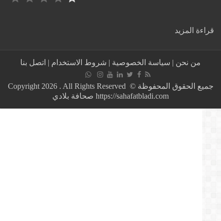
:
ة المزيد
عاهل
المملكة
المغربية
من نحن
|
سياسة الخصوصية
|
شروط الاستخدام
|
اتصل بنا
يترأس
الجمعة
الأول
جميع الحقوق المحفوظة © Copyright 2026 . All Rights Reserved
من
https://sahafatbladi.com صحافة بلادي
الدروس
الحسنية
الرمضانية