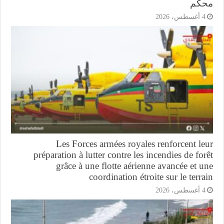
كم
أغسطس، 2026
Les Forces armées royales renforcent l
préparation à lutter contre les incendies de fo
grâce à une flotte aérienne avancée et 
coordination étroite sur le terr
أغسطس، 2026