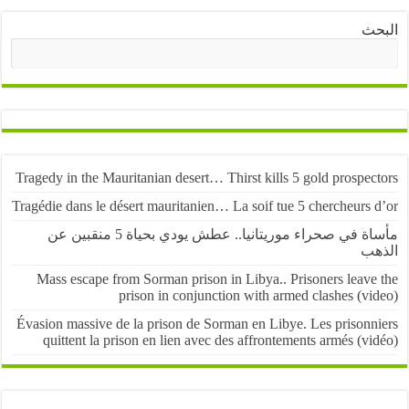
ث
البحث
Tragedy in the Mauritanian desert… Thirst kills 5 gold prospe
Tragédie dans le désert mauritanien… La soif tue 5 chercheurs
مأساة في صحراء موريتانيا.. عطش يودي بحياة 5 منقبين عن
ب
Mass escape from Sorman prison in Libya.. Prisoners leave
prison in conjunction with armed clashes (v
Évasion massive de la prison de Sorman en Libye. Les prisonn
quittent la prison en lien avec des affrontements armés (v