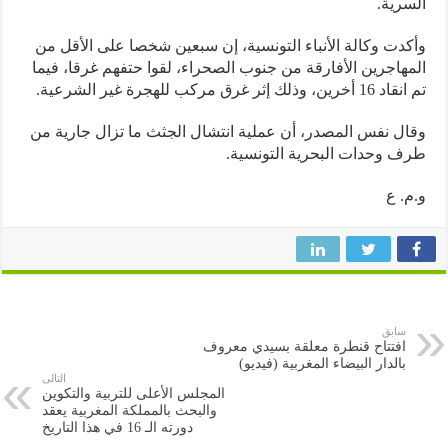
رية.
دت وكالة الأنباء التونسية، إن سبعين شخصا على الأقل من
هاجرين الأفارقة من جنوب الصحراء، لقوا حتفهم غرقا، فيما
 وذلك إثر غرق مركب للهجرة غير الشرعية.
ل نفس المصدر، أن عملية انتشال الجثث ما تزال جارية من
 وحدات البحرية التونسية.
. ع
سابق
افتتاح قنطرة معلقة بسيدي معروف
بالدار البيضاء المغربية (فيديو)
التالى
المجلس الأعلى للتربية والتكوين
والبحث بالمملكة المغربية يعقد
دورته الـ 16 في هذا التاريخ