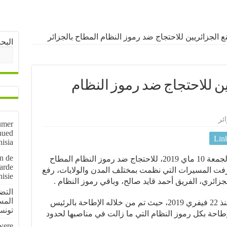
ع الجزائريين للاحتجاج ضد رموز النظام المطاح بالجزائر
البح
ين للاحتجاج ضد رموز النظام
ئر
umer
nued
Lin
nisia
on de
خرج مئات الآلاف من الجزائريين، اليوم الجمعة 10 ماي 2019، للاحتجاج ضد رموز النظام المطاح
arde
رفت المسيرات التي نظمت بمختلف المدن والولايات، رفع
nisie
ائري، الفريق أحمد قايد صالح، وباقي رموز النظام .
المس
يشار إلى ان الجزائر تشهد حراكا شعبيا منذ 22 فيفري 2019، حيث تم من خلاله الإطاحة بالرئيس
تون
 وأمله الإطاحة بكل رموز النظام التي ما زالت في مناصبها لحدود
 were