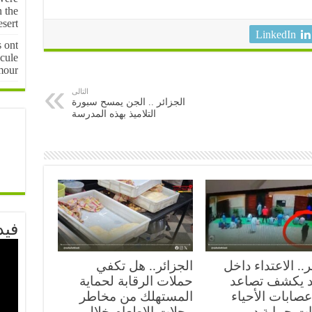
n the
sert
LinkedIn
s ont
cule
mour
التالى
الجزائر .. الجن يمسح سبورة
التلاميذ بهذه المدرسة
فيد
ر.. الاعتداء داخل
الجزائر.. هل تكفي
 يكشف تصاعد
حملات الرقابة لحماية
صابات الأحياء
المستهلك من مخاطر
ات حماية دور
محلات الإطعام خلال