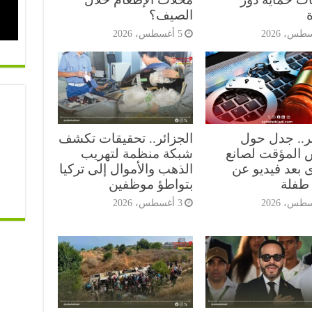
ة
الصيف؟
5 أغسطس، 2026
ئر.. جدل حول
الجزائر.. تحقيقات تكشف
 المؤقت لصانع
شبكة منظمة لتهريب
 بعد فيديو عن
الذهب والأموال إلى تركيا
طفلة
بتواطؤ موظفين
3 أغسطس، 2026