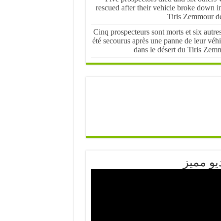
rescued after their vehicle broke down i
Tiris Zemmour de
Cinq prospecteurs sont morts et six autre
été secourus après une panne de leur véhi
dans le désert du Tiris Zem
يو مميز