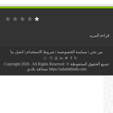
التصنيف: 1 من أصل 5.
:
ة المزيد
رسالة
قوية
لقايد
من نحن
|
سياسة الخصوصية
|
شروط الاستخدام
|
اتصل بنا
صالح
من
الشعب
جميع الحقوق المحفوظة © Copyright 2026 . All Rights Reserved
”نريدها
https://sahafatbladi.com صحافة بلادي
دولة
مدنية
وليس
عسكرية”