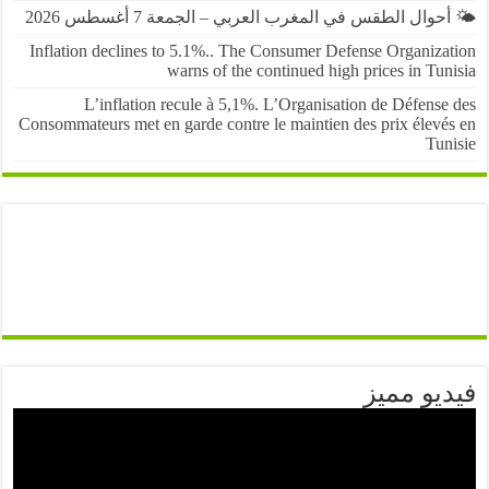
حوال الطقس في المغرب العربي – الجمعة 7 أغسطس 2026
Inflation declines to 5.1%.. The Consumer Defense Organiza
warns of the continued high prices in Tu
L’inflation recule à 5,1%. L’Organisation de Défens
Consommateurs met en garde contre le maintien des prix élevé
Tun
يو مميز