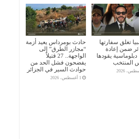
يا تغلق سفارتها
حادث بومرداس يعيد أزمة
ائر ضمن إعادة
“مجازر الطرق” إلى
دبلوماسية يقودها
الواجهة.. 27 قتيلاً
س المنتخب
يفضحون فشل الحد من
حوادث السير في الجزائر
1 أغسطس، 2026