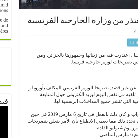
amid
sions
تعتذر من وزارة الخارجية الفرنسية
le de
fond
ières
ئر
Lin
حيا ، اعتذرت فيه من زبنائها وجمهورها بالجزائر، ومن
وص تصريحات لوزير خارجية فرنسا.
ب واج باريس, عن غير قصد, تصريحا للوزير الفرنسي المكلف بأوروبا و
تلقيه في نفس اليوم لبريد الكتروني حول المتابعة
فيد
ة التي تنشر جميع المداخلات الرسمية لها.
و تضمن النص أجوبة الوزير على أسئلة نواب و كان ذلك بالفعل في تاريخ 6 مارس 2019 في حين
برقية التي بثت يوم 8 مايو لم تحدد ذلك مما يعطي الانطباع بأن الأمر يتعلق بتصريحات
يو القادم.
ضي.