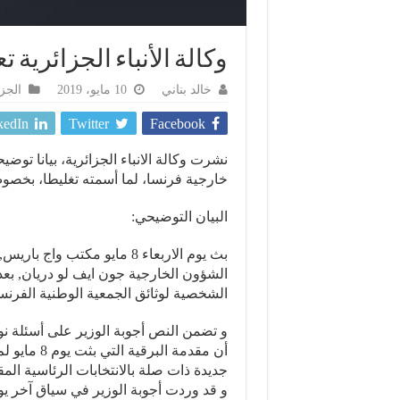
وكالة الأنباء الجزائرية 
خالد بناني
10 مايو، 2019
الجزا
kedIn
Twitter
Facebook
نشرت وكالة الانباء الجزائرية، بيانا توضي
خارجية فرنسا، لما أسمته تغليطا، بخص
البيان التوضيحي:
بث يوم الاربعاء 8 مايو مكت
الشؤون الخارجية جون ايف لو دريان, بعد 
الشخصية لوثائق الجمعية الوطنية الفرنسي
أن مقدمة ال
جديدة ذات صلة بالانتخابات الرئاسية المقرر يوم 4 يول
و قد وردت أجوبة الوزير في سياق آخر يوم 6 مارس الما