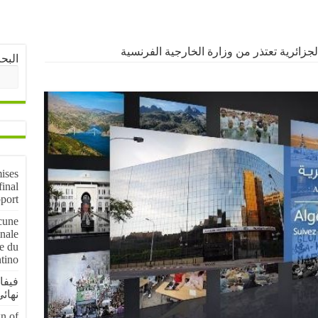
 الجزائرية تعتذر من وزارة الخارجية الفرنسية
البح
ises
inal
pport
cune
inale
e du
ntino
فيفا
نهائي موندي
wn of