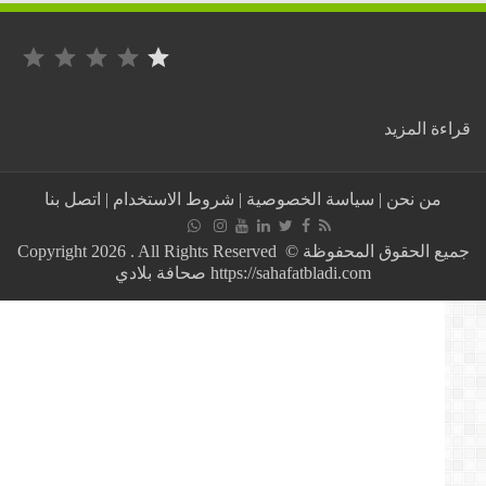
التصنيف: 1 من أصل 5.
:
ة المزيد
بالصورة
من
السودان
من نحن
|
سياسة الخصوصية
|
شروط الاستخدام
|
اتصل بنا
..
ضبط
طائرة
جميع الحقوق المحفوظة © Copyright 2026 . All Rights Reserved
تحاول
https://sahafatbladi.com صحافة بلادي
تهريب
كمية
كبيرة
من
الذهب