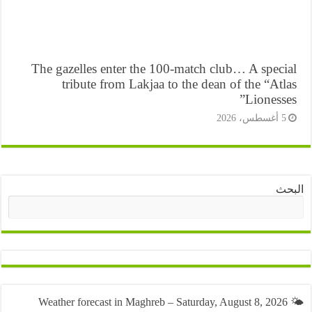
The gazelles enter the 100-match club… A speci
tribute from Lakjaa to the dean of the “At
Lioness
أغسطس، 2026
ث
البحث