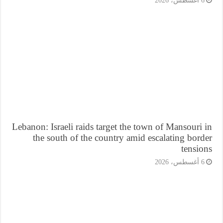
أغسطس، 2026
Lebanon: Israeli raids target the town of Mansouri
the south of the country amid escalating bor
tensi
أغسطس، 2026