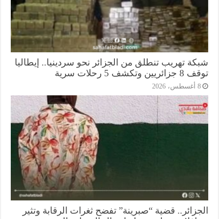
كة تهريب تنطلق من الجزائر نحو سردينيا.. إيطاليا
ريين وتكشف 5 رحلات سرية
أغسطس، 2026
جزائر.. قضية “صبرينة” تفضح ثغرات الرقابة وتثير