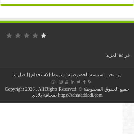
التصنيف: 1 من أصل 5.
:
ة المزيد
عاجل:
هذا
هو
من نحن
|
سياسة الخصوصية
|
شروط الاستخدام
|
اتصل بنا
سبب
استدعاء
لويزة
جميع الحقوق المحفوظة © Copyright 2026 . All Rights Reserved
حنون
https://sahafatbladi.com صحافة بلادي
للمحكمة
العسكرية