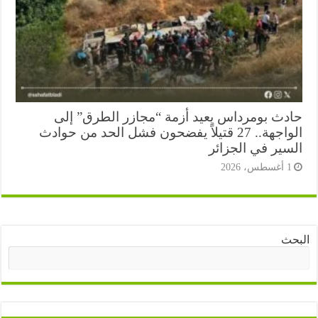
دث بومرداس يعيد أزمة “مجازر الطرق” إلى
الواجهة.. 27 قتيلاً يفضحون فشل الحد من حوادث
سير في الجزائر
أغسطس، 2026
ث
البحث