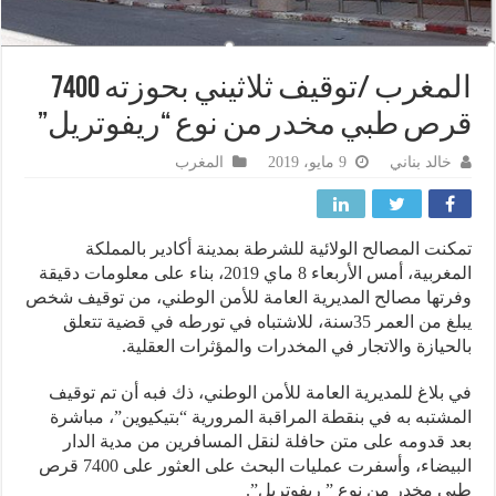
المغرب /توقيف ثلاثيني بحوزته 7400
ص طبي مخدر من نوع “ريفوتريل”
خالد بناني
9 مايو، 2019
المغرب
نت المصالح الولائية للشرطة بمدينة أكادير بالمملكة
المغربية، أمس الأربعاء 8 ماي 2019، بناء على معلومات دقيقة
تها مصالح المديرية العامة للأمن الوطني، من توقيف شخص
يبلغ من العمر 35سنة، للاشتباه في تورطه في قضية تتعلق
حيازة والاتجار في المخدرات والمؤثرات العقلية.
بلاغ للمديرية العامة للأمن الوطني، ذك فبه أن تم توقيف
شتبه به في بنقطة المراقبة المرورية “بتيكيوين”، مباشرة
 قدومه على متن حافلة لنقل المسافرين من مدية الدار
البيضاء، وأسفرت عمليات البحث على العثور على 7400 قرص
 مخدر من نوع ” ريفوتريل”.