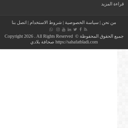
:
ة المزيد
عاجل
/
اضراب
من نحن
|
سياسة الخصوصية
|
شروط الاستخدام
|
اتصل بنا
أصحاب
الشاحنات
بعاصمة
جميع الحقوق المحفوظة © Copyright 2026 . All Rights Reserved
المملكة
https://sahafatbladi.com صحافة بلادي
المغربية