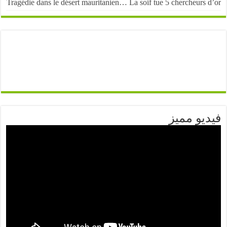
Tragédie dans le désert mauritanien… La soif tue 5 chercheurs
يو مميز