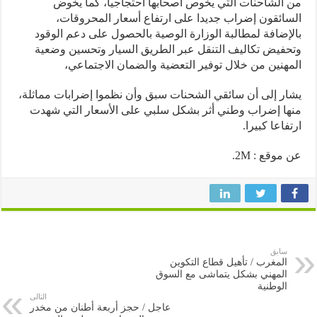
الشاحنات التي يخوص أصحابها احتجاجيا، كما يخوض
ائقون إضراب جديدا على ارتفاع أسعار المحروقات،
إضافة لمطالبة الوزارة الوصية بالحصول على دعم الوقود
فيض تكاليف التنقل عبر الطريق السيار وتحسين وضعية
هنين من خلال توفير التعضية والضمان الاجتماعي،
ر إلى أن سائقي الشحنات سبق وأن نظموا إضرابات مماثلة،
ا إضراب وطني أثر بشكل سلبي على الأسعار التي شهدت
فاعا كبيرا.
موقع : 2M.
سابق
المغرب / تأهيل قطاع التكوين
المهني بشكل يتماشى مع السوق
الوطنية
التالى
عاجل / حجز أربعة أطنان من مخدر