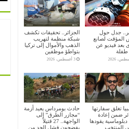
ئر.. جدل حول
الجزائر.. تحقيقات تكشف
 المؤقت لصانع
شبكة منظمة لتهريب
 بعد فيديو عن
الذهب والأموال إلى تركيا
طفلة
بتواطؤ موظفين
3 أغسطس، 2026
يا تغلق سفارتها
حادث بومرداس يعيد أزمة
ائر ضمن إعادة
“مجازر الطرق” إلى
دبلوماسية يقودها
الواجهة.. 27 قتيلاً
س المنتخب
يفضحون فشل الحد من