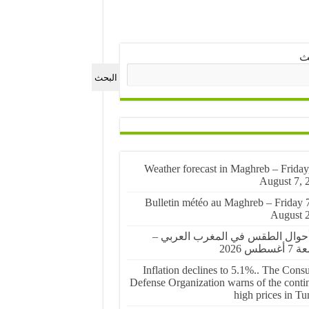
ث
البحث
🌤️ Weather forecast in Maghreb – Friday
August 7, 
🌤️ Bulletin météo au Maghreb – Friday 
August 
أحوال الطقس في المغرب العربي –
غسطس 2026
Inflation declines to 5.1%.. The Cons
Defense Organization warns of the conti
high prices in Tu