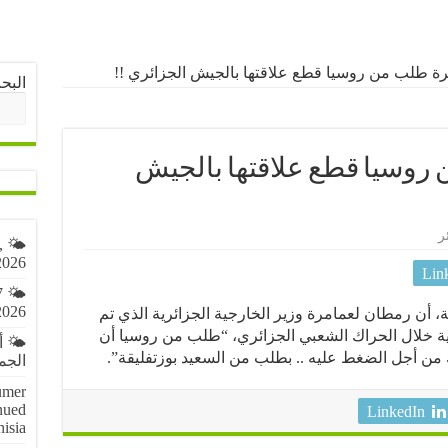
ة طلب من روسيا قطع علاقتها بالجيش الجزائري !!
البح
روسيا قطع علاقتها بالجيش
ر
,
2026
Lin
7
2026
، أن رمطان لعمامرة وزير الخارجية الجزائرية الذي تم
بية خلال الحراك الشعبي الجزائري، “طلب من روسيا أن
🌤️ 
 من أجل الضغط عليه .. بطلب من السعيد بوزتفليقة”.
الجمعة 7 أ
umer
nued
LinkedIn
nisia