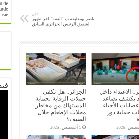
on de
arde
nisie
التالى
ناصر بوتفليقة ب “القفة” اخر ظهور
لشقيق الرئيس الجزائري السابق
فيد
ر.. الاعتداء داخل
الجزائر.. هل تكفي
 يكشف تصاعد
حملات الرقابة لحماية
صابات الأحياء
المستهلك من مخاطر
ات حماية دور
محلات الإطعام خلال
ة
الصيف؟
5 أغسطس، 2026