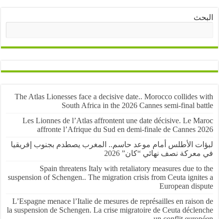
ث
البحث
The Atlas Lionesses face a decisive date.. Morocco collides
South Africa in the 2026 Cannes semi-final b
Les Lionnes de l’Atlas affrontent une date décisive. Le 
affronte l’Afrique du Sud en demi-finale de Cannes 
ت الأطلس أمام موعد حاسم.. المغرب يصطدم بجنوب إفريقيا
عركة نصف نهائي “كان” 2026
Spain threatens Italy with retaliatory measures due t
suspension of Schengen.. The migration crisis from Ceuta igni
European dis
L’Espagne menace l’Italie de mesures de représailles en rais
la suspension de Schengen. La crise migratoire de Ceuta décle
un conflit eur