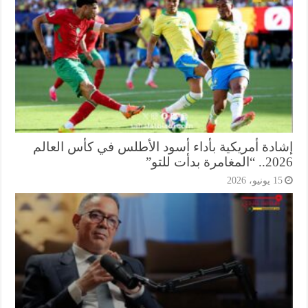
ادة أمريكية بأداء أسود الأطلس في كأس العالم
غامرة بدأت للتو”
1 يونيو، 2026