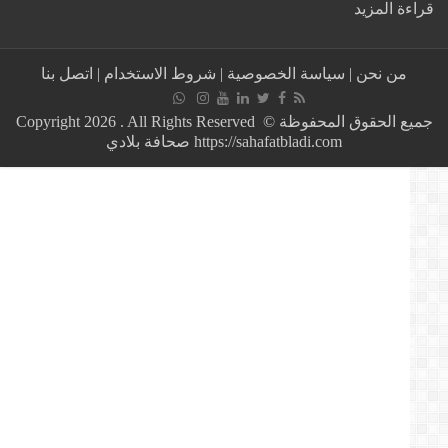
:
ة المزيد
بوليس
المغرب
المغرب
من نحن
|
سياسة الخصوصية
|
شروط الاستخدام
|
اتصل بنا
حاضر
بصور
بشرى
جميع الحقوق المحفوظة © Copyright 2026 . All Rights Reserved
كربوب
https://sahafatbladi.com صحافة بلادي
في
نهائي
كأس
إفريقيا
+
صورة