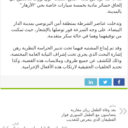
اق خسائر مادية بخمسة سيارات خاصة بحي “الأزهار”
مدينة.
خلت عناصر الشرطة بمنطقة أمن البرنوصي بمدينة الدار
يضاء، على وجه السرعة فور توصلها بالإشعار، حيث تمكنت
توقيفهما وهما في حالة سكر متقدمة.
 تم إيداع المشتبه فيهما تحت تدبير الحراسة النظرية رهن
رة البحث الذي يجري تحت إشراف النيابة العامة المختصة،
ك للكشف عن جميع ظروف وملابسات هذه القضية، وكذا
يد الخلفيات الحقيقية لارتكاب هذه الأفعال الإجرامية.
سابق
بعد وفاة الطفل ريان مغاربة
يتضامنون مع الطفل السوري فواز
القطيفان الذي يتعرض للتعذيب
التالى