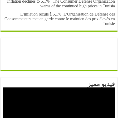
Inflation declines to 5.1%.. The Consumer Defense Organiza
warns of the continued high prices in Tu
L’inflation recule à 5,1%. L’Organisation de Défens
Consommateurs met en garde contre le maintien des prix élevé
Tun
يو مميز