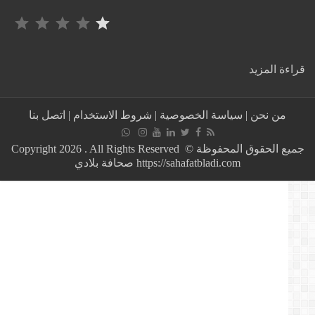
التصنيف: 1 من أصل 5.
:
ة المزيد
السكر
العلني
البين
من نحن
|
سياسة الخصوصية
|
شروط الاستخدام
|
اتصل بنا
وإلحاق
خسائر
مادية
جميع الحقوق المحفوظة © Copyright 2026 . All Rights Reserved
بممتلكات
https://sahafatbladi.com صحافة بلادي
خاصة
يطيح
بشخصين
في
قبضة
الأمن
بالدار
البيضاء