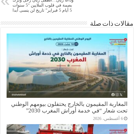
وداعا ريان…الطفل ريان رحل وترك
بصمة في قلوب الملايين “5 سنوات
5 أيام 5 فبراير” تاريخ لن ينسى أبدا
ات ذات صلة
مغاربة المقيمون بالخارج يحتفلون بيومهم الوطني
ت شعار “في خدمة أوراش المغرب 2030”
أغسطس، 2026