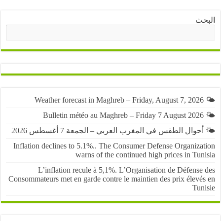
ث
البحث
حوال الطقس في المغرب العربي – الجمعة 7 أغسطس 2026
Inflation declines to 5.1%.. The Consumer Defense Organiza
warns of the continued high prices in Tu
L’inflation recule à 5,1%. L’Organisation de Défens
Consommateurs met en garde contre le maintien des prix élevé
Tun