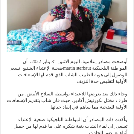
أوضحت مصادر إعلامية، اليوم الاثنين 31 يناير 2022، أن
المواطنة البلجيكية martin sterbautضحية الإعتداء الشنيع تسعى
صول إلى هوية الطبيب الشاب الذي قدم لها الإسعافات
ولية لتقليص حدة النزيف.
ء ذلك بعد تعرضها للاعتداء بواسطة السلاح الأبيض، من
 مختل بكورنيش أكادير، حيث قان شاب بتقديم الإسعافات
ولية للضحية مما ساهم في إنقاد حياتها.
دت ذات المصادر أن المواطنة البلجيكية ضحية الإعتداء
ى إلى لقاء الشاب بغية شكره على ما قدم لها من جميل
اء تعرضها للحادث.