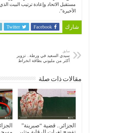
مستقبل الاتحاد وإعادة ترتيب البيت ال
الأخيرة”.
Twitter
Facebook
شارك
سابق
سيدي السعيد في ورطة.. تزوير
أكثر من مليوني بطاقة انخراط
مقالات ذات صلة
الجزائر.. قضية “صبرينة”
الجزائ
تفضح ثغرات الرقابة وتثير
مسجد