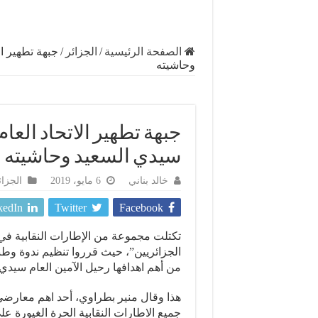
الصفحة الرئيسية
/
الجزائر
/
جبهة تطهير ال
وحاشيته
جبهة تطهير الاتحاد العام
سيدي السعيد وحاشيته
خالد بناني
6 مايو، 2019
الجزائ
kedIn
Twitter
Facebook
تكتلت مجموعة من الإطارات النقابية في م
الجزائريين”، حيث قرروا تنظيم ندوة وطني
من أهم اهدافها رحيل الآمين العام سيدي 
هذا وقال منير بطراوي، أحد اهم معارضي 