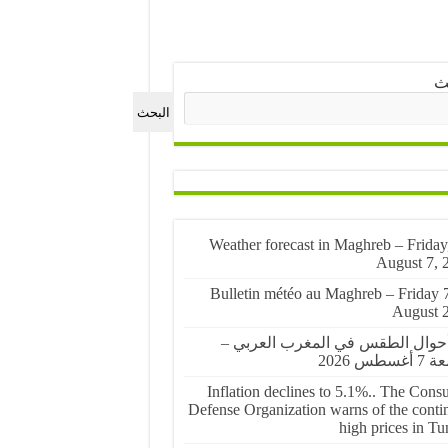
ث
البحث
🌤️ Weather forecast in Maghreb – Friday
August 7, 
🌤️ Bulletin météo au Maghreb – Friday 
August 
أحوال الطقس في المغرب العربي –
غسطس 2026
Inflation declines to 5.1%.. The Cons
Defense Organization warns of the conti
high prices in Tu