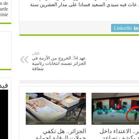
on de
ذي عاث فيه سيدي السعيد فسادا على مدار العشرين سنة
arde
nisie
LinkedIn
التالى
عهد 54: الخروج من الأزمة في
الجزائر تضمنه انتخابات رئاسية
شفافة
فيد
ر.. الاعتداء داخل
الجزائر.. هل تكفي
 يكشف تصاعد
حملات الرقابة لحماية