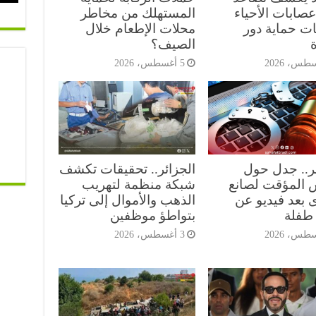
صابات الأحياء
المستهلك من مخاطر
ات حماية دور
محلات الإطعام خلال
ة
الصيف؟
5 أغسطس، 2026
ئر.. جدل حول
الجزائر.. تحقيقات تكشف
 المؤقت لصانع
شبكة منظمة لتهريب
 بعد فيديو عن
الذهب والأموال إلى تركيا
طفلة
بتواطؤ موظفين
3 أغسطس، 2026