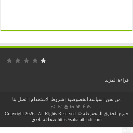
التصنيف: 1 من أصل 5.
:
ة المزيد
تبون
يترك
شعبه
من نحن
|
سياسة الخصوصية
|
شروط الاستخدام
|
اتصل بنا
يموت
بفيروس
كورونا
جميع الحقوق المحفوظة © Copyright 2026 . All Rights Reserved
ويرسل
https://sahafatbladi.com صحافة بلادي
مليون
جرعة