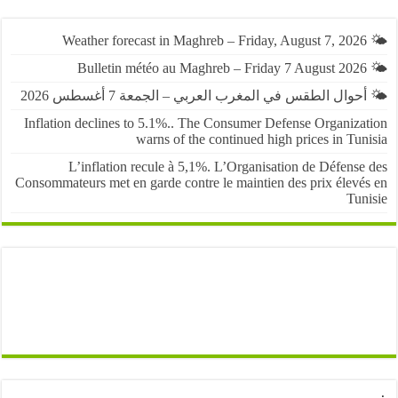
حوال الطقس في المغرب العربي – الجمعة 7 أغسطس 2026
Inflation declines to 5.1%.. The Consumer Defense Organiza
warns of the continued high prices in Tu
L’inflation recule à 5,1%. L’Organisation de Défens
Consommateurs met en garde contre le maintien des prix élevé
Tun