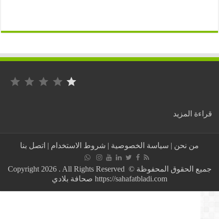
التصنيف: 1 من أصل 5.
:
ة المزيد
تونس:
نرفض
كل
من نحن
|
سياسة الخصوصية
|
شروط الاستخدام
|
اتصل بنا
عدوان
يستهدف
أمن
جميع الحقوق المحفوظة © Copyright 2026 . All Rights Reserved
وسيادة
https://sahafatbladi.com صحافة بلادي
دولة
الإمارات