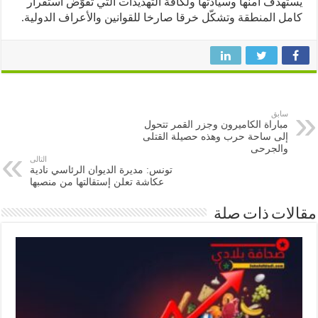
هدف أمنها وسيادتها ولكافة التهديدات التي تُقوّض استقرار
ل المنطقة وتشكّل خرقا صارخا للقوانين والأعراف الدولية.
سابق
مباراة الكاميرون وجزر القمر تتحول
إلى ساحة حرب وهذه حصيلة القتلى
والجرحى
التالى
تونس: مديرة الديوان الرئاسي نادية
عكاشة تعلن إستقالتها من منصبها
ات ذات صلة